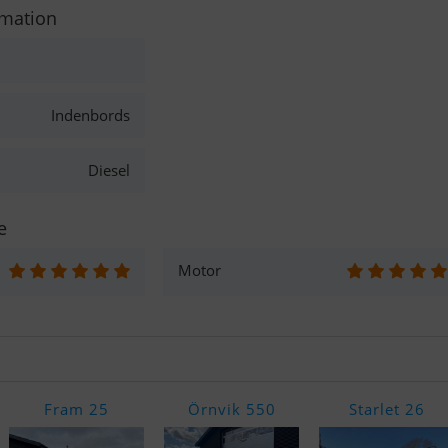
rmation
Indenbords
Diesel
e
Motor
Fram 25
Örnvik 550
Starlet 26