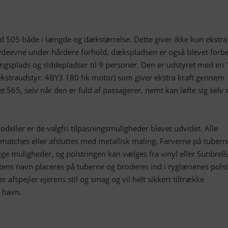
nd 505 både i længde og dækstørrelse. Dette giver ikke kun ekstra
 ydeevne under hårdere forhold, dækspladsen er også blevet forb
ingsplads og siddepladser til 9 personer. Den er udstyret med en
kstraudstyr: 4BY3 180 hk motor) som giver ekstra kraft gennem
et 565, selv når den er fuld af passagerer, nemt kan løfte sig selv 
deller er de valgfri tilpasningsmuligheder blevet udvidet. Alle
matches eller afsluttes med metallisk maling. Farverne på tubern
ige muligheder, og polstringen kan vælges fra vinyl eller Sunbrell
tens navn placeres på tuberne og broderes ind i ryglænenes polst
er afspejler ejerens stil og smag og vil helt sikkert tiltrække
 havn.