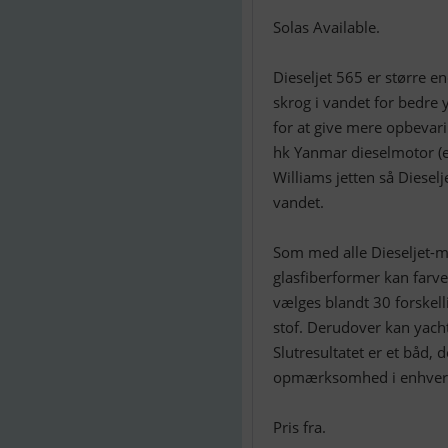
Solas Available.
Dieseljet 565 er større e
skrog i vandet for bedre
for at give mere opbevar
hk Yanmar dieselmotor (e
Williams jetten så Dieselj
vandet.
Som med alle Dieseljet-mo
glasfiberformer kan farve
vælges blandt 30 forskell
stof. Derudover kan yach
Slutresultatet er et båd, d
opmærksomhed i enhver
Pris fra.