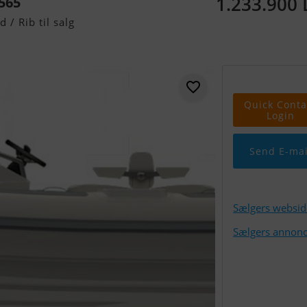
1.233.900
 565
/ Rib til salg
Quick Conta
Login
Send E-mai
Sælgers websid
Sælgers annonc