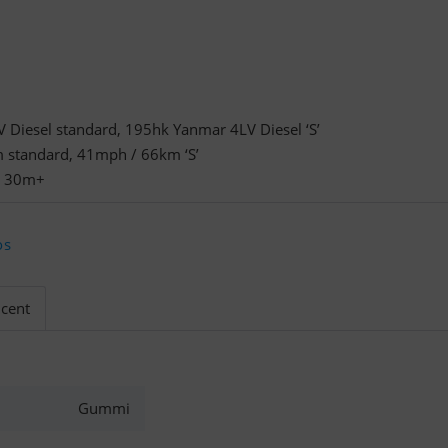
Diesel standard, 195hk Yanmar 4LV Diesel ‘S’
 standard, 41mph / 66km ‘S’
s 30m+
os
cent
Gummi