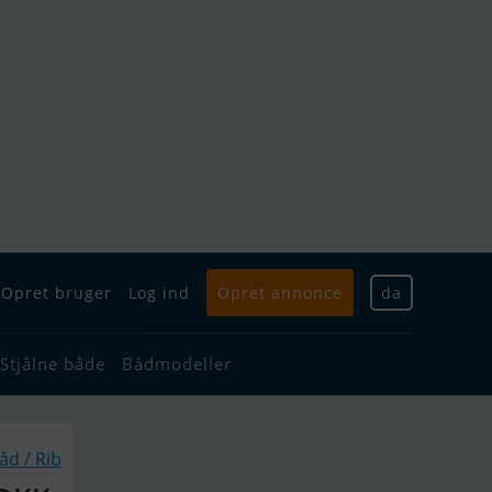
Opret bruger
Log ind
Opret annonce
da
Stjålne både
Bådmodeller
d / Rib