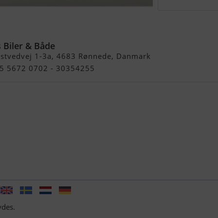
eljet 565
 Biler & Både
stvedvej 1-3a, 4683 Rønnede, Danmark
45 5672 0702 - 30354255
ydes.