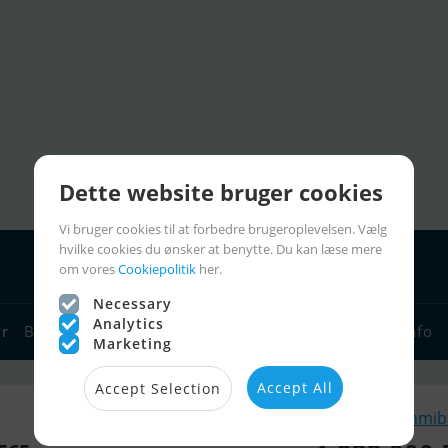
Dette website bruger cookies
Vi bruger cookies til at forbedre brugeroplevelsen. Vælg
hvilke cookies du ønsker at benytte. Du kan læse mere
om vores
Cookiepolitik
her.
Necessary
Analytics
yr
Bådforhandlere
Sejlerlinks
Bådcharter
Sejlerinfo
Marketing
Accept All
Accept Selection
Lignende Gummibå