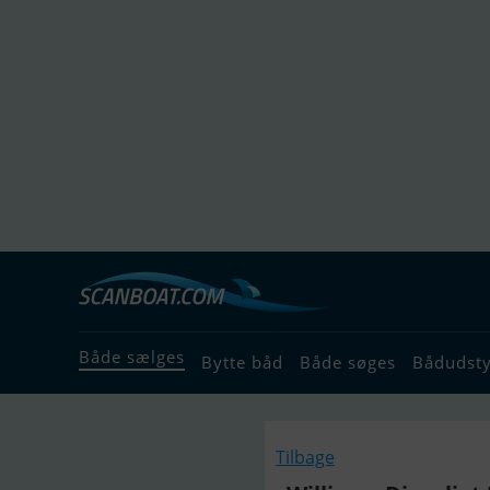
Både sælges
Bytte båd
Både søges
Bådudst
Tilbage