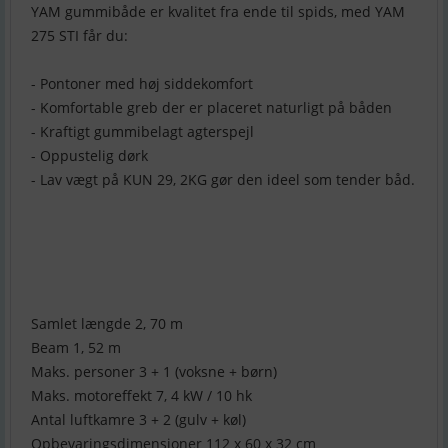
YAM gummibåde er kvalitet fra ende til spids, med YAM
275 STI får du:
- Pontoner med høj siddekomfort
- Komfortable greb der er placeret naturligt på båden
- Kraftigt gummibelagt agterspejl
- Oppustelig dørk
- Lav vægt på KUN 29, 2KG gør den ideel som tender båd.
Samlet længde 2, 70 m
Beam 1, 52 m
Maks. personer 3 + 1 (voksne + børn)
Maks. motoreffekt 7, 4 kW / 10 hk
Antal luftkamre 3 + 2 (gulv + køl)
Opbevaringsdimensioner 112 x 60 x 32 cm