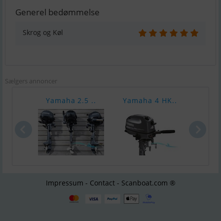
Generel bedømmelse
Skrog og Køl
Sælgers annoncer
Yamaha 2.5 ..
Yamaha 4 HK..
Yama
Impressum - Contact - Scanboat.com ®