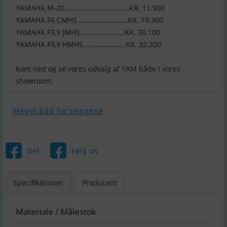
YAMAHA M-20................................KR. 11.900
YAMAHA F6 CMHS ........................KR. 19.300
YAMAHA F9,9 JMHS......................KR. 30.100
YAMAHA F9,9 HMHS.....................KR. 32.200
Kom ned og se vores udvalg af YAM både i vores
showroom.
Meget båd for pengene
Del
Følg os
Specifikationer
Producent
Materiale / Målestok