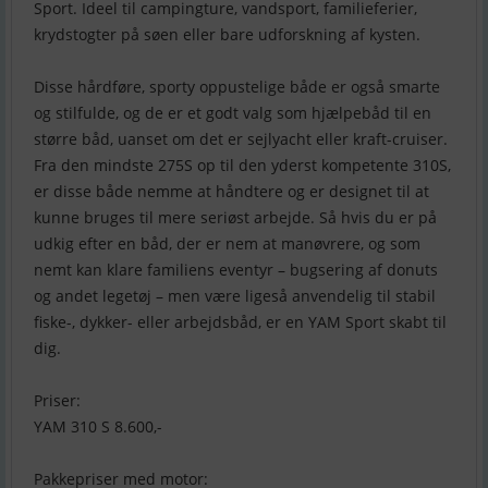
Sport. Ideel til campingture, vandsport, familieferier,
krydstogter på søen eller bare udforskning af kysten.
Disse hårdføre, sporty oppustelige både er også smarte
og stilfulde, og de er et godt valg som hjælpebåd til en
større båd, uanset om det er sejlyacht eller kraft-cruiser.
Fra den mindste 275S op til den yderst kompetente 310S,
er disse både nemme at håndtere og er designet til at
kunne bruges til mere seriøst arbejde. Så hvis du er på
udkig efter en båd, der er nem at manøvrere, og som
nemt kan klare familiens eventyr – bugsering af donuts
og andet legetøj – men være ligeså anvendelig til stabil
fiske-, dykker- eller arbejdsbåd, er en YAM Sport skabt til
dig.
Priser:
YAM 310 S 8.600,-
Pakkepriser med motor: