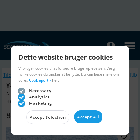
Dette website bruger cookies
Vi bruger cookies til at forbedre brugeroplevelsen. Vælg
Tilbage
hvilke cookies du ønsker at benytte. Du kan læse mere om
Lignende Gummibåd / Rib
vores
Cookiepolitik
her.
Yam 310 S
Necessary
Årgang 2022, Gummibåd / Rib til salg
Analytics
Helsingør, Danmark
Marketing
8.600 DKK
Accept All
Accept Selection