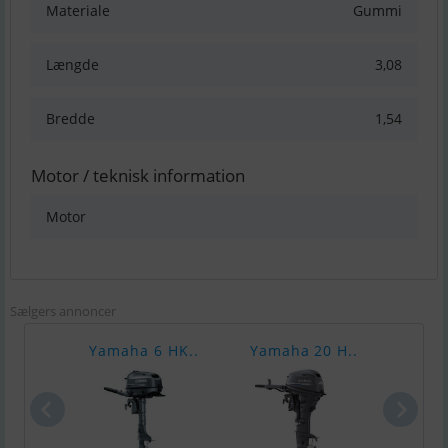
Materiale
Gummi
Længde
3,08
Bredde
1,54
Motor / teknisk information
Motor
Sælgers annoncer
Yamaha 6 HK..
Yamaha 20 H..
Yama