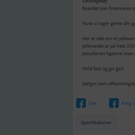
vandlegetøj!
Boardet kan finansieres 
Husk vi tager gerne din g
Her er tale om et jetboar
Jetboardet er på hele 330
jetturbinen ligesom man 
Hold fast og giv gas!
Sælges som afhentningsti
Del
Følg 
Specifikationer