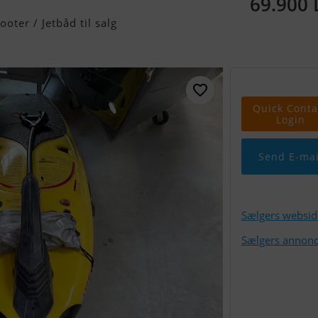
69.900
ooter / Jetbåd til salg
Quick Conta
Login
Send E-mai
Sælgers websid
Sælgers annonc