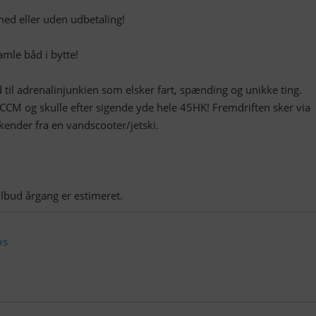
med eller uden udbetaling!
amle båd i bytte!
d til adrenalinjunkien som elsker fart, spænding og unikke ting.
CCM og skulle efter sigende yde hele 45HK! Fremdriften sker via
kender fra en vandscooter/jetski.
lbud årgang er estimeret.
os