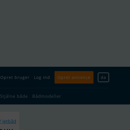
Opret bruger
Log ind
Opret annonce
da
Stjålne både
Bådmodeller
/ Jetbåd