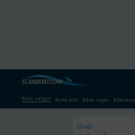
Både sælges
Bytte båd
Både søges
Bådudst
Tilbage