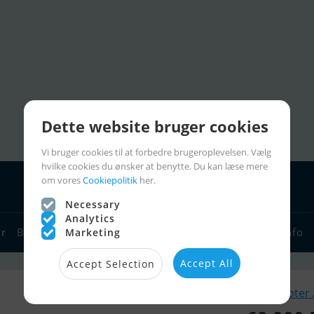
Dette website bruger cookies
Vi bruger cookies til at forbedre brugeroplevelsen. Vælg
hvilke cookies du ønsker at benytte. Du kan læse mere
om vores
Cookiepolitik
her.
Necessary
Analytics
yr
Bådforhandlere
Sejlerlinks
Bådcharter
Sejlerinfo
Marketing
Accept All
Accept Selection
Lignende Jetski / Scooter 