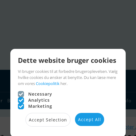
Dette website bruger cookies
Vi bruger cookies til at forbedre brugeroplevelsen. Vælg
hvilke cookies du ønsker at benytte. Du kan læse mere
om vores
Cookiepolitik
her.
Necessary
Analytics
yr
Bådforhandlere
Sejlerlinks
Bådcharter
Sejlerinfo
Marketing
Accept All
Accept Selection
Lignende Jetski / Scooter 