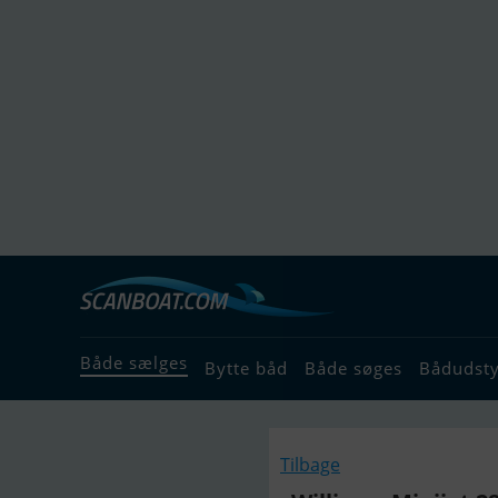
Både sælges
Bytte båd
Både søges
Bådudst
Tilbage