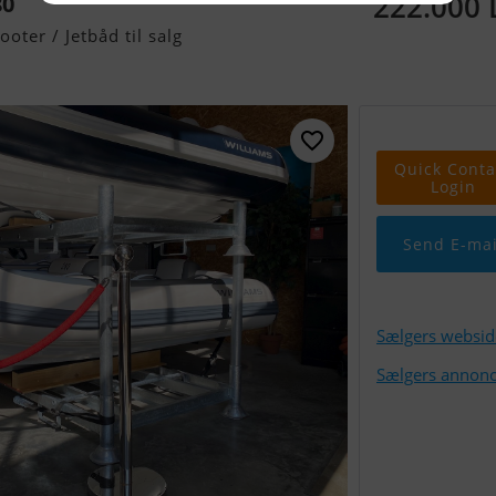
222.000
80
ooter / Jetbåd til salg
Quick Conta
Login
Send E-mai
Sælgers websid
Sælgers annonc