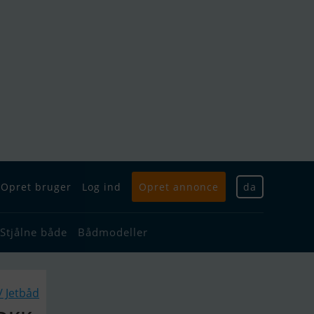
Opret bruger
Log ind
Opret annonce
da
Stjålne både
Bådmodeller
/ Jetbåd