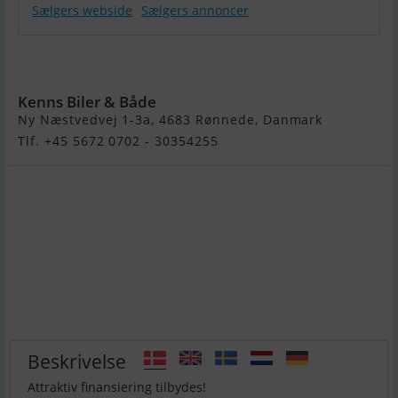
Sælgers webside
Sælgers annoncer
Yamaha FX
HO Cruiser
Kenns Biler & Både
Ny Næstvedvej 1-3a, 4683 Rønnede, Danmark
Tlf. +45 5672 0702 - 30354255
Beskrivelse
Attraktiv finansiering tilbydes!