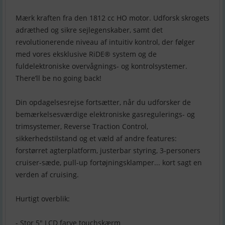
Mærk kraften fra den 1812 cc HO motor. Udforsk skrogets
adræthed og sikre sejlegenskaber, samt det
revolutionerende niveau af intuitiv kontrol, der følger
med vores eksklusive RiDE® system og de
fuldelektroniske overvågnings- og kontrolsystemer.
There’ll be no going back!
Din opdagelsesrejse fortsætter, når du udforsker de
bemærkelsesværdige elektroniske gasregulerings- og
trimsystemer, Reverse Traction Control,
sikkerhedstilstand og et væld af andre features:
forstørret agterplatform, justerbar styring, 3-personers
cruiser-sæde, pull-up fortøjningsklamper... kort sagt en
verden af cruising.
Hurtigt overblik:
- Stor 5" LCD farve touchskærm