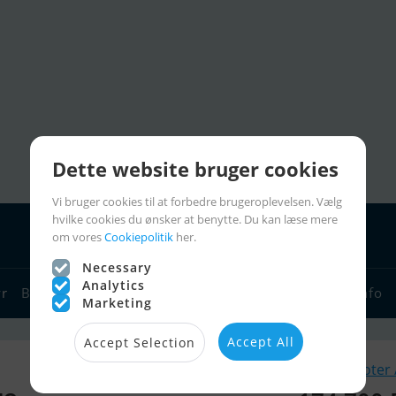
Dette website bruger cookies
Vi bruger cookies til at forbedre brugeroplevelsen. Vælg
hvilke cookies du ønsker at benytte. Du kan læse mere
om vores
Cookiepolitik
her.
Necessary
Analytics
yr
Bådforhandlere
Sejlerlinks
Bådcharter
Sejlerinfo
Marketing
Accept All
Accept Selection
Lignende Jetski / Scooter 