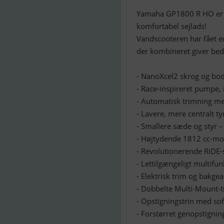
Yamaha GP1800 R HO er f
komfortabel sejlads!
Vandscooteren har fået e
der kombineret giver bed
- NanoXcel2 skrog og bod
- Race-inspireret pumpe,
- Automatisk trimning m
- Lavere, mere centralt 
- Smallere sæde og styr –
- Højtydende 1812 cc-mo
- Revolutionerende RiDE-s
- Lettilgængeligt multifun
- Elektrisk trim og bakge
- Dobbelte Multi-Mount-ti
- Opstigningstrin med sof
- Forstørret genopstigni