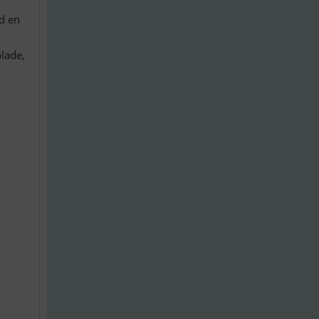
d en
lade,