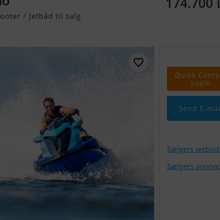
174.700
HO
ooter / Jetbåd til salg
Quick Conta
Login
Send E-mai
Sælgers websid
Sælgers annonc