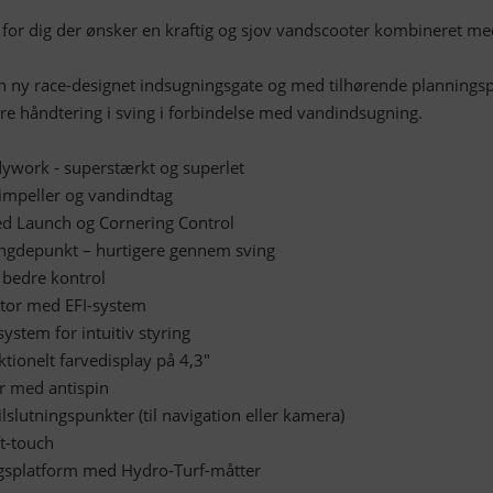
or dig der ønsker en kraftig og sjov vandscooter kombineret me
n ny race-designet indsugningsgate og med tilhørende planningsp
re håndtering i sving i forbindelse med vandindsugning.
ywork - superstærkt og superlet
 impeller og vandindtag
ed Launch og Cornering Control
tyngdepunkt – hurtigere gennem sving
 bedre kontrol
tor med EFI-system
ystem for intuitiv styring
ktionelt farvedisplay på 4,3"
ar med antispin
lslutningspunkter (til navigation eller kamera)
t-touch
ngsplatform med Hydro-Turf-måtter