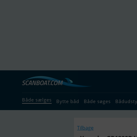
Både sælges
Bytte båd
Både søges
Bådudst
Tilbage