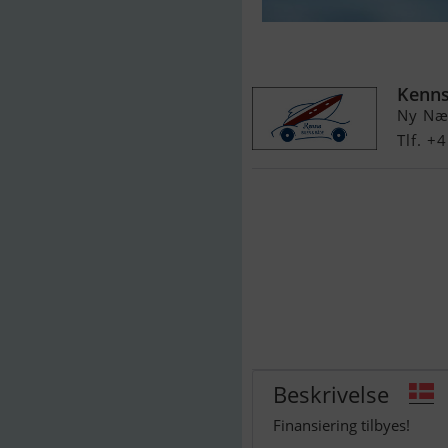
Yamaha GP18
Kenns
Ny Næ
Tlf. +
Beskrivelse
Finansiering tilbyes!