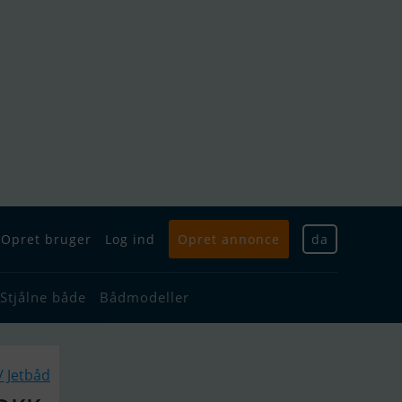
Opret bruger
Log ind
Opret annonce
da
Stjålne både
Bådmodeller
/ Jetbåd