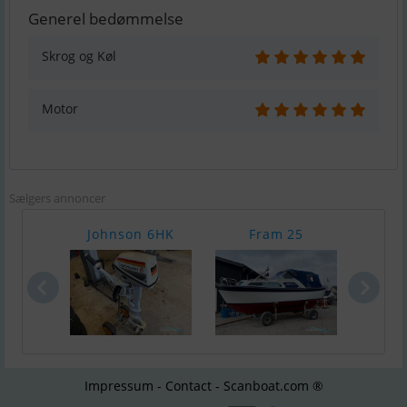
Generel bedømmelse
Skrog og Køl
Motor
Sælgers annoncer
Johnson 6HK
Fram 25
Hobr
Impressum - Contact - Scanboat.com ®