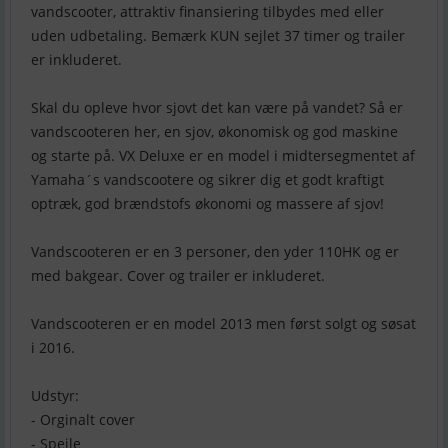
vandscooter, attraktiv finansiering tilbydes med eller
uden udbetaling. Bemærk KUN sejlet 37 timer og trailer
er inkluderet.
Skal du opleve hvor sjovt det kan være på vandet? Så er
vandscooteren her, en sjov, økonomisk og god maskine
og starte på. VX Deluxe er en model i midtersegmentet af
Yamaha´s vandscootere og sikrer dig et godt kraftigt
optræk, god brændstofs økonomi og massere af sjov!
Vandscooteren er en 3 personer, den yder 110HK og er
med bakgear. Cover og trailer er inkluderet.
Vandscooteren er en model 2013 men først solgt og søsat
i 2016.
Udstyr:
- Orginalt cover
- Spejle