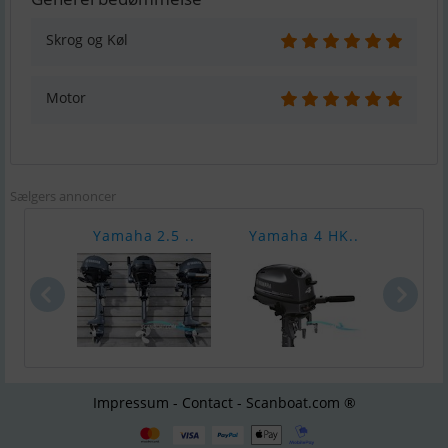
Skrog og Køl
Motor
Sælgers annoncer
Yamaha 2.5 ..
Yamaha 4 HK..
Yama
Impressum - Contact - Scanboat.com ®