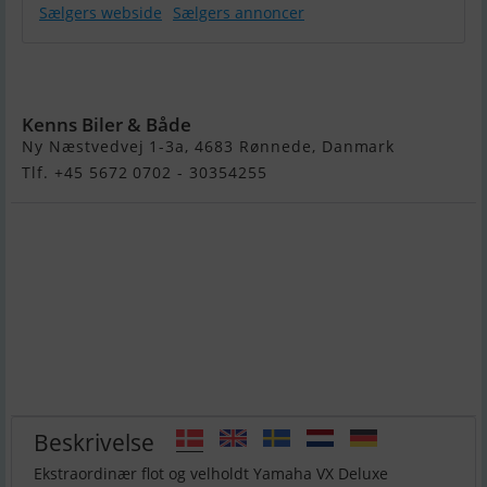
Sælgers webside
Sælgers annoncer
Yamaha VX
Deluxe
Kenns Biler & Både
Ny Næstvedvej 1-3a, 4683 Rønnede, Danmark
Tlf. +45 5672 0702 - 30354255
Beskrivelse
Ekstraordinær flot og velholdt Yamaha VX Deluxe