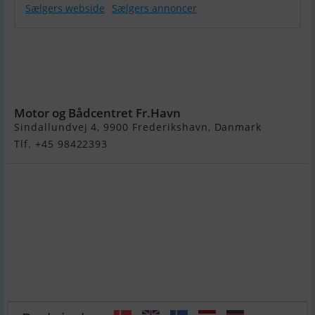
Sælgers webside
Sælgers annoncer
Linder 445
Sportsman
BASIC (uden
motor)
Motor og Bådcentret Fr.Havn
Sindallundvej 4, 9900 Frederikshavn, Danmark
Tlf. +45 98422393