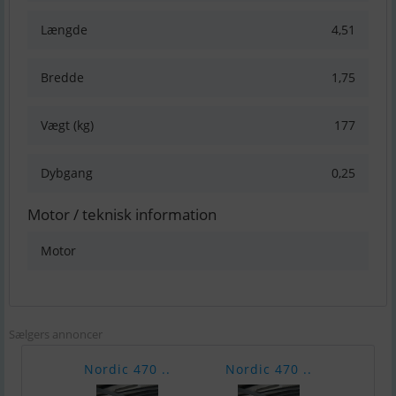
Længde
4,51
Bredde
1,75
Vægt (kg)
177
Dybgang
0,25
Motor / teknisk information
Motor
Sælgers annoncer
Nordic 470 ..
Nordic 470 ..
Quic