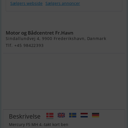
Sælgers webside
Sælgers annoncer
Mercury F5
MH
Motor og Bådcentret Fr.Havn
Sindallundvej 4, 9900 Frederikshavn, Danmark
Tlf. +45 98422393
Beskrivelse
Mercury F5 MH 4.-takt kort ben