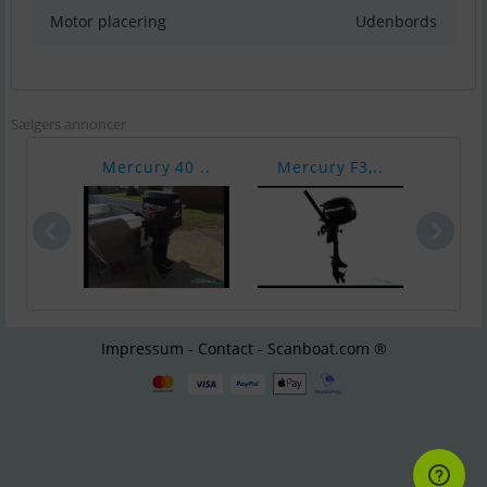
Motor placering
Udenbords
Sælgers annoncer
Mercury 40 ..
Mercury F3,..
Vari
Impressum - Contact - Scanboat.com ®