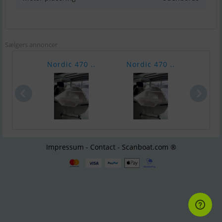
Sælgers annoncer
Nordic 470 ..
Nordic 470 ..
Quic
Impressum - Contact - Scanboat.com ®