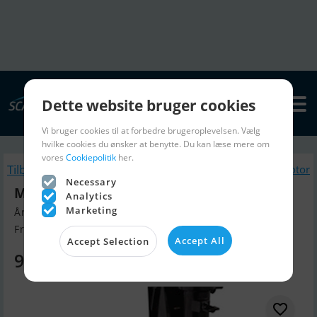
Dette website bruger cookies
Vi bruger cookies til at forbedre brugeroplevelsen. Vælg
hvilke cookies du ønsker at benytte. Du kan læse mere om
vores
Cookiepolitik
her.
Tilbage
Lignende Bådmotor
Necessary
Mercury F6 MH 4-Takt
Analytics
Marketing
Årgang 2025, Bådmotor til salg
Frederikshavn, Danmark
Accept All
Accept Selection
9.150 DKK