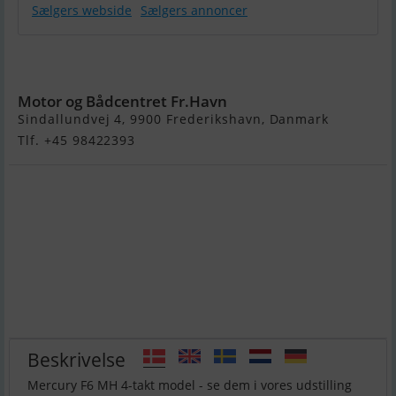
Sælgers webside
Sælgers annoncer
Mercury F6
MH 4-Takt
Motor og Bådcentret Fr.Havn
Sindallundvej 4, 9900 Frederikshavn, Danmark
Tlf. +45 98422393
Beskrivelse
Mercury F6 MH 4-takt model - se dem i vores udstilling