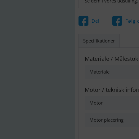
Se dem i vores udstilling.
Del
Følg 
Specifikationer
Materiale / Målestok
Materiale
Motor / teknisk info
Motor
Motor placering