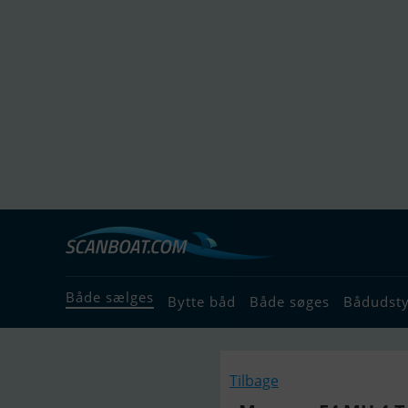
Både sælges
Bytte båd
Både søges
Bådudst
Tilbage