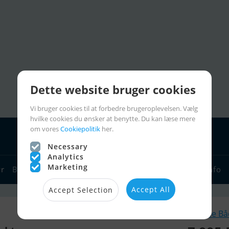
Dette website bruger cookies
Vi bruger cookies til at forbedre brugeroplevelsen. Vælg
hvilke cookies du ønsker at benytte. Du kan læse mere
om vores
Cookiepolitik
her.
Necessary
Analytics
Marketing
yr
Bådforhandlere
Sejlerlinks
Bådcharter
Sejlerinfo
Accept All
Accept Selection
Lignende B