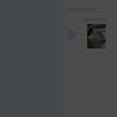
Sælgers annoncer
Nordic 470 ..