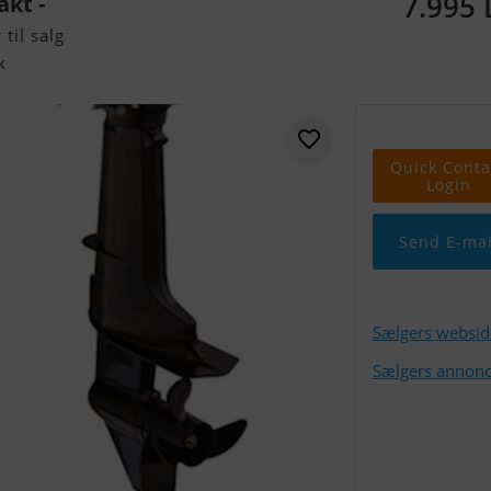
7.995
kt -
til salg
k
Quick Conta
Login
Send E-mai
Sælgers websid
Sælgers annonc