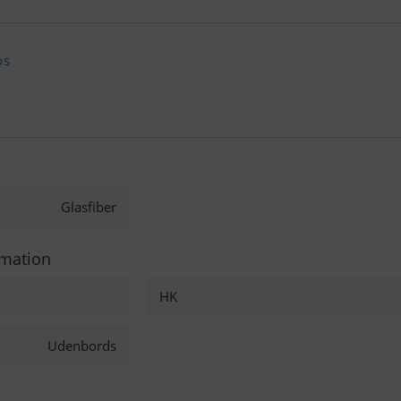
os
Glasfiber
rmation
HK
Udenbords