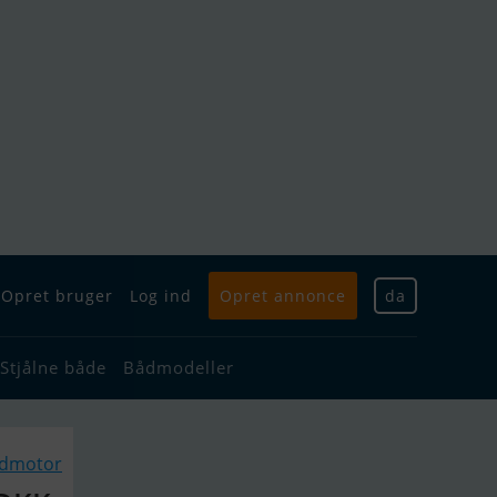
Opret bruger
Log ind
Opret annonce
da
Stjålne både
Bådmodeller
ådmotor