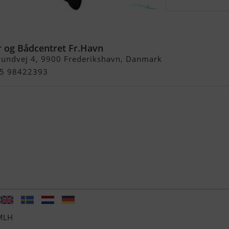
 4-Takt -
 og Bådcentret Fr.Havn
lundvej 4, 9900 Frederikshavn, Danmark
+45 98422393
 MLH