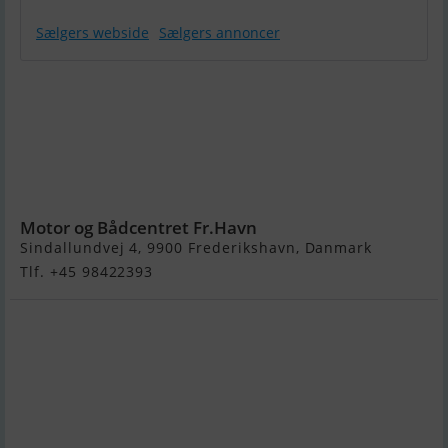
Sælgers webside
Sælgers annoncer
Variant 750 kg
Båd Trailer 13
" Hjul - kr
8995,00 + Lev
Omk kr
350,00
Motor og Bådcentret Fr.Havn
Sindallundvej 4, 9900 Frederikshavn, Danmark
Tlf. +45 98422393