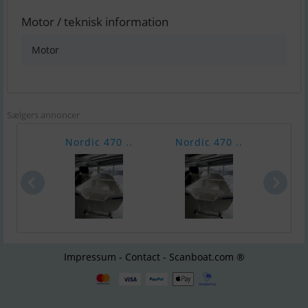
Motor / teknisk information
Motor
Sælgers annoncer
Nordic 470 ..
Nordic 470 ..
Quic
Impressum - Contact - Scanboat.com ®