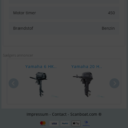
Motor timer
450
Brændstof
Benzin
Sælgers annoncer
Yamaha 6 HK..
Yamaha 20 H..
Yama
Impressum - Contact - Scanboat.com ®