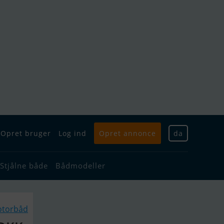
Opret bruger
Log ind
Opret annonce
da
Stjålne både
Bådmodeller
otorbåd