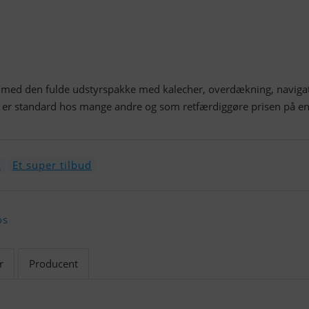
ed den fulde udstyrspakke med kalecher, overdækning, naviga
 er standard hos mange andre og som retfærdiggøre prisen på e
e
Et super tilbud
os
r
Producent