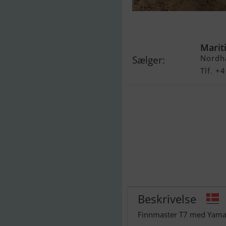
Finnmaster T
Marit
Nordh
Sælger:
Tlf. 
Beskrivelse
Finnmaster T7 med Yam