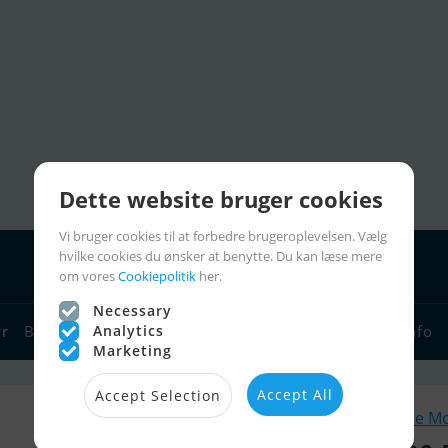
Dette website bruger cookies
Vi bruger cookies til at forbedre brugeroplevelsen. Vælg
hvilke cookies du ønsker at benytte. Du kan læse mere
om vores
Cookiepolitik
her.
Necessary
Analytics
yr
Bådforhandlere
Sejlerlinks
Bådcharter
Sejlerinfo
Marketing
Accept All
Accept Selection
Lignende M