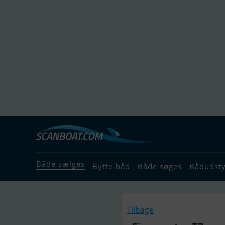
Både sælges
Bytte båd
Både søges
Bådudst
Tilbage