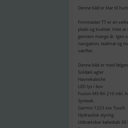
Denne båd er klar til hurt
Finnmaster T7 er en velk
plads og kvalitet. Intet a
gennem mange år. Igen s
navigation, teaktræ og ma
værfter.
Denne båd er med følgend
Soldæk agter
Havnekaleche
LED lys i bov
Fusion MS-RA 210 inkl. h
Synteak
Garmin 1223 xsv Touch
Hydraulisk styring
Udtræksbar køleskab 30 l