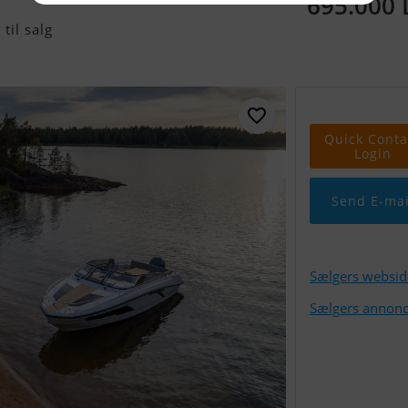
695.000
til salg
Quick Conta
Login
Send E-mai
Sælgers websid
Sælgers annonc