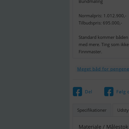
Bundmaling
Normalpris: 1.012.900,-
Tilbudspris: 695.000,-
Standard kommer båden m
med mere. Ting som ikke
Finnmaster.
Meget båd for pengen
Del
Følg 
Specifikationer
Udsty
Materiale / Målestok