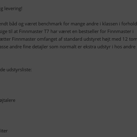
ig levering!
endt båd og været benchmark for mange andre i klassen i forhold 
t sige til at Finnmaster T7 har været en bestseller for Finnmaster i
ætter Finnmaster omfanget af standard udstyret højt med 12 t
sse andre fine detajler som normalt er ekstra udstyr i hos andre
e udstyrsliste:
øjtalere
iter