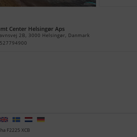
7
imt Center Helsingør Aps
avnsvej 2B, 3000 Helsingør, Danmark
+4527794900
aha F2225 XCB