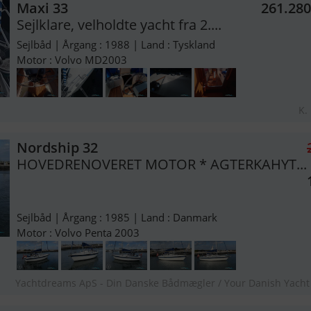
Maxi 33
261.28
Sejlklare, velholdte yacht fra 2....
Sejlbåd | Årgang : 1988 | Land : Tyskland
Motor : Volvo MD2003
K.
Nordship 32
HOVEDRENOVERET MOTOR * AGTERKAHYT...
Sejlbåd | Årgang : 1985 | Land : Danmark
Motor : Volvo Penta 2003
Yachtdreams ApS - Din Danske Bådmægler / Your Danish Yacht