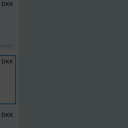
0 DKK
brokers
9 DKK
0 DKK