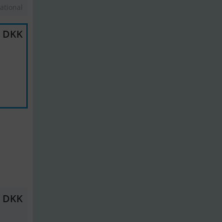
ational
0 DKK
0 DKK