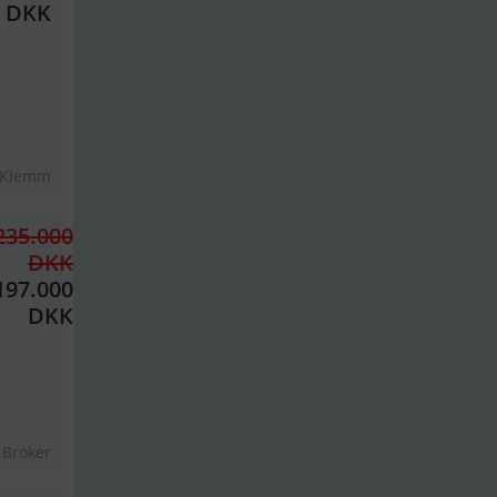
0 DKK
 Klemm
235.000
DKK
197.000
DKK
 Broker