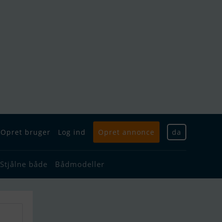
Opret bruger
Log ind
Opret annonce
da
Stjålne både
Bådmodeller
g