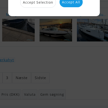
Accept All
Accept Selection
Merry Fishe..
Yamarin 64 ..
Jeanneau Su..
erkahyt
3
Næste
Sidste
Pris (DKK)
Valuta
Gem søgning