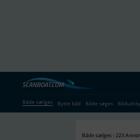
Både sælges
Bytte båd
Både søges
Bådudst
Både sælges - 223 Anno