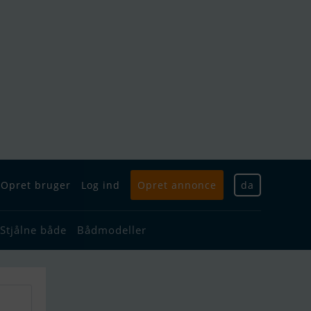
Opret bruger
Log ind
Opret annonce
da
Stjålne både
Bådmodeller
g