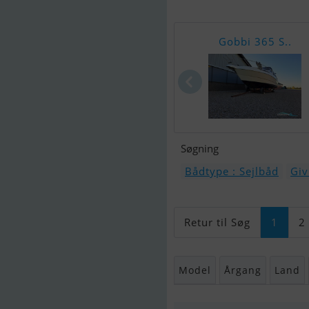
Gobbi 365 S..
Søgning
Bådtype : Sejlbåd
Giv
Retur til Søg
1
2
Model
Årgang
Land