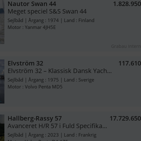
Nautor Swan 44
1.828.95
Meget speciel S&S Swan 44
Sejlbåd | Årgang : 1974 | Land : Finland
Motor : Yanmar 4JH5E
Grabau Intern
Elvström 32
117.61
Elvström 32 – Klassisk Dansk Yach...
Sejlbåd | Årgang : 1975 | Land : Sverige
Motor : Volvo Penta MD5
Hallberg-Rassy 57
17.729.65
Avanceret H/R 57 i Fuld Specifika...
Sejlbåd | Årgang : 2023 | Land : Frankrig