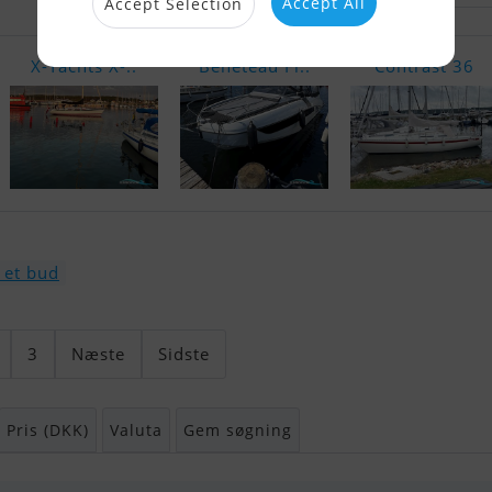
Accept All
Accept Selection
X-Yachts X-..
Beneteau Fl..
Contrast 36
 et bud
3
Næste
Sidste
Pris (DKK)
Valuta
Gem søgning