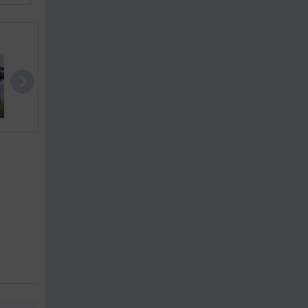
Hurley 22
Katamaran
Brig Eagle .