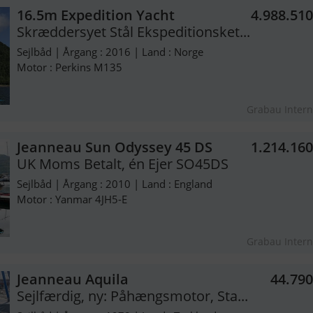
16.5m Expedition Yacht
4.988.51
Skræddersyet Stål Ekspeditionsket...
Sejlbåd | Årgang : 2016 | Land : Norge
Motor : Perkins M135
Grabau Intern
Jeanneau Sun Odyssey 45 DS
1.214.16
UK Moms Betalt, én Ejer SO45DS
Sejlbåd | Årgang : 2010 | Land : England
Motor : Yanmar 4JH5-E
Grabau Intern
Jeanneau Aquila
44.79
Sejlfærdig, ny: Påhængsmotor, Sta...