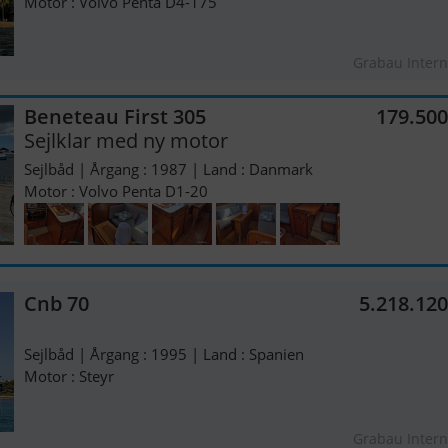
Motor : Volvo Penta D4-175
Grabau Intern
Beneteau First 305
179.50
Sejlklar med ny motor
Sejlbåd | Årgang : 1987 | Land : Danmark
Motor : Volvo Penta D1-20
Cnb 70
5.218.12
Sejlbåd | Årgang : 1995 | Land : Spanien
Motor : Steyr
Grabau Intern