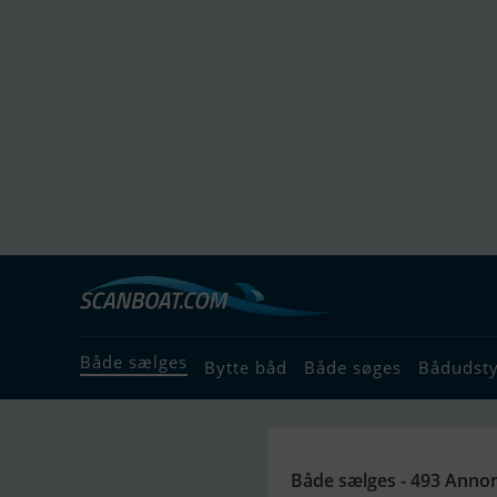
Både sælges
Bytte båd
Både søges
Bådudst
Både sælges - 493 Anno