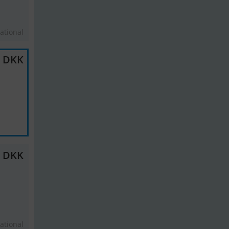
ational
0 DKK
0 DKK
ational