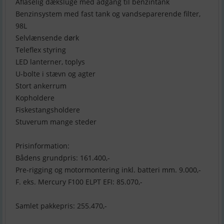
Aflåselig dæksluge med adgang til benzintank
Benzinsystem med fast tank og vandseparerende filter,
98L
Selvlænsende dørk
Teleflex styring
LED lanterner, toplys
U-bolte i stævn og agter
Stort ankerrum
Kopholdere
Fiskestangsholdere
Stuverum mange steder
Prisinformation:
Bådens grundpris: 161.400,-
Pre-rigging og motormontering inkl. batteri mm. 9.000,-
F. eks. Mercury F100 ELPT EFI: 85.070,-
Samlet pakkepris: 255.470,-