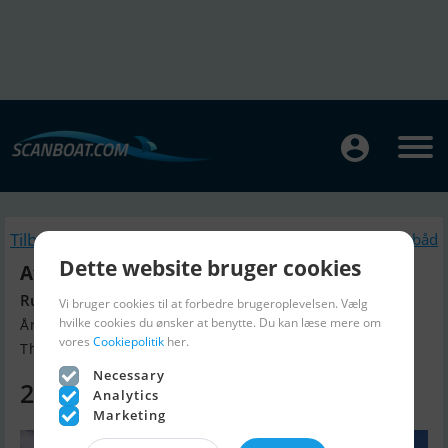
Tilbage
Lignende Motorbåd
Dette website bruger cookies
Atlantic 530 Open Med F60 Efi
Rummelig styrepultbåd
Vi bruger cookies til at forbedre brugeroplevelsen. Vælg
hvilke cookies du ønsker at benytte. Du kan læse mere om
Årgang 2026, Motorbåd til salg
vores
Cookiepolitik
her.
Thisted, Danmark
Necessary
255.470 DKK
Analytics
Marketing