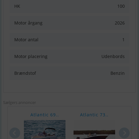
HK
100
Motor årgang
2026
Motor antal
1
Motor placering
Udenbords
Brændstof
Benzin
Sælgers annoncer
Atlantic 69..
Atlantic 73..
Atla