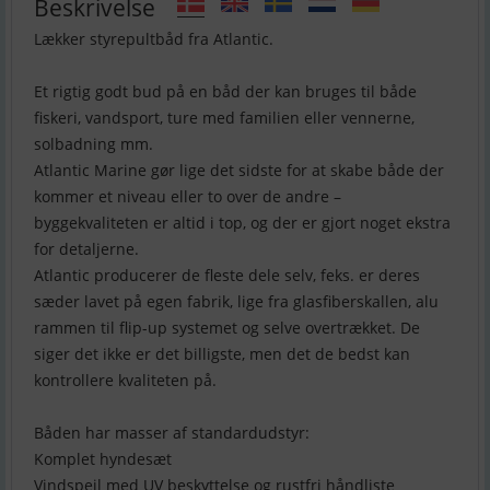
Beskrivelse
Lækker styrepultbåd fra Atlantic.
Et rigtig godt bud på en båd der kan bruges til både
fiskeri, vandsport, ture med familien eller vennerne,
solbadning mm.
Atlantic Marine gør lige det sidste for at skabe både der
kommer et niveau eller to over de andre –
byggekvaliteten er altid i top, og der er gjort noget ekstra
for detaljerne.
Atlantic producerer de fleste dele selv, feks. er deres
sæder lavet på egen fabrik, lige fra glasfiberskallen, alu
rammen til flip-up systemet og selve overtrækket. De
siger det ikke er det billigste, men det de bedst kan
kontrollere kvaliteten på.
Båden har masser af standardudstyr:
Komplet hyndesæt
Vindspejl med UV beskyttelse og rustfri håndliste