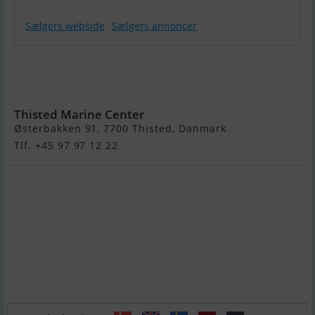
Sælgers webside
Sælgers annoncer
Atlantic 530
Open Med F60
Efi
Thisted Marine Center
Østerbakken 91, 7700 Thisted, Danmark
Tlf. +45 97 97 12 22