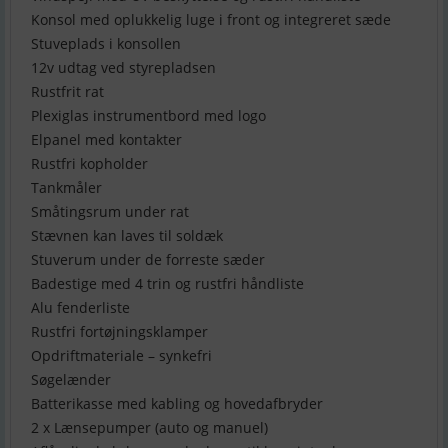
Konsol med oplukkelig luge i front og integreret sæde
Stuveplads i konsollen
12v udtag ved styrepladsen
Rustfrit rat
Plexiglas instrumentbord med logo
Elpanel med kontakter
Rustfri kopholder
Tankmåler
Småtingsrum under rat
Stævnen kan laves til soldæk
Stuverum under de forreste sæder
Badestige med 4 trin og rustfri håndliste
Alu fenderliste
Rustfri fortøjningsklamper
Opdriftmateriale – synkefri
Søgelænder
Batterikasse med kabling og hovedafbryder
2 x Lænsepumper (auto og manuel)