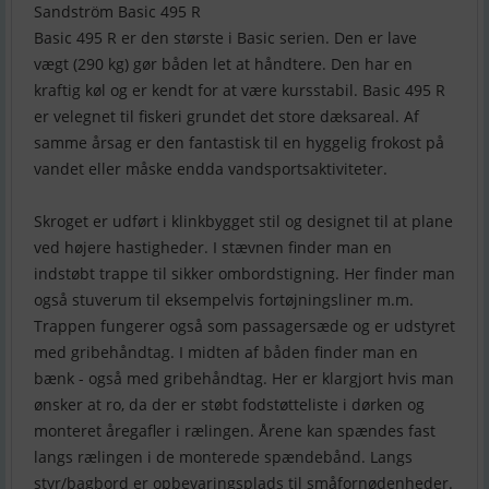
Sandström Basic 495 R
Basic 495 R er den største i Basic serien. Den er lave
vægt (290 kg) gør båden let at håndtere. Den har en
kraftig køl og er kendt for at være kursstabil. Basic 495 R
er velegnet til fiskeri grundet det store dæksareal. Af
samme årsag er den fantastisk til en hyggelig frokost på
vandet eller måske endda vandsportsaktiviteter.
Skroget er udført i klinkbygget stil og designet til at plane
ved højere hastigheder. I stævnen finder man en
indstøbt trappe til sikker ombordstigning. Her finder man
også stuverum til eksempelvis fortøjningsliner m.m.
Trappen fungerer også som passagersæde og er udstyret
med gribehåndtag. I midten af båden finder man en
bænk - også med gribehåndtag. Her er klargjort hvis man
ønsker at ro, da der er støbt fodstøtteliste i dørken og
monteret åregafler i rælingen. Årene kan spændes fast
langs rælingen i de monterede spændebånd. Langs
styr/bagbord er opbevaringsplads til småfornødenheder.