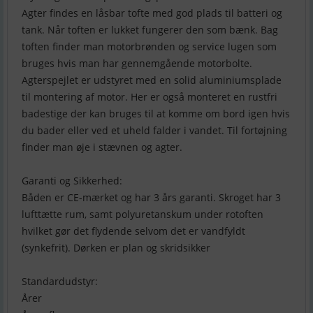
Agter findes en låsbar tofte med god plads til batteri og
tank. Når toften er lukket fungerer den som bænk. Bag
toften finder man motorbrønden og service lugen som
bruges hvis man har gennemgående motorbolte.
Agterspejlet er udstyret med en solid aluminiumsplade
til montering af motor. Her er også monteret en rustfri
badestige der kan bruges til at komme om bord igen hvis
du bader eller ved et uheld falder i vandet. Til fortøjning
finder man øje i stævnen og agter.
Garanti og Sikkerhed:
Båden er CE-mærket og har 3 års garanti. Skroget har 3
lufttætte rum, samt polyuretanskum under rotoften
hvilket gør det flydende selvom det er vandfyldt
(synkefrit). Dørken er plan og skridsikker
Standardudstyr:
Årer