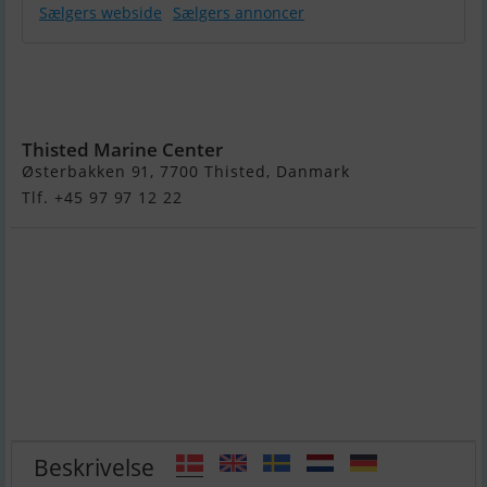
Sælgers webside
Sælgers annoncer
Sandström
Basic 495 R -
Ny
Thisted Marine Center
Østerbakken 91, 7700 Thisted, Danmark
Tlf. +45 97 97 12 22
Beskrivelse