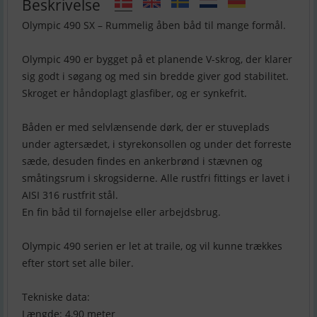
Beskrivelse
Olympic 490 SX – Rummelig åben båd til mange formål.
Olympic 490 er bygget på et planende V-skrog, der klarer
sig godt i søgang og med sin bredde giver god stabilitet.
Skroget er håndoplagt glasfiber, og er synkefrit.
Båden er med selvlænsende dørk, der er stuveplads
under agtersædet, i styrekonsollen og under det forreste
sæde, desuden findes en ankerbrønd i stævnen og
småtingsrum i skrogsiderne. Alle rustfri fittings er lavet i
AISI 316 rustfrit stål.
En fin båd til fornøjelse eller arbejdsbrug.
Olympic 490 serien er let at traile, og vil kunne trækkes
efter stort set alle biler.
Tekniske data:
Længde: 4,90 meter