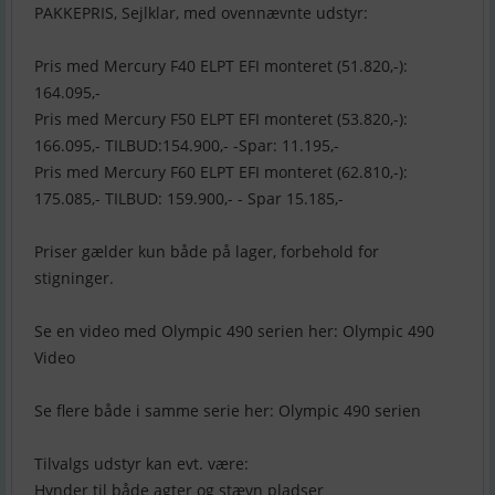
PAKKEPRIS, Sejlklar, med ovennævnte udstyr:
Pris med Mercury F40 ELPT EFI monteret (51.820,-):
164.095,-
Pris med Mercury F50 ELPT EFI monteret (53.820,-):
166.095,- TILBUD:154.900,- -Spar: 11.195,-
Pris med Mercury F60 ELPT EFI monteret (62.810,-):
175.085,- TILBUD: 159.900,- - Spar 15.185,-
Priser gælder kun både på lager, forbehold for
stigninger.
Se en video med Olympic 490 serien her: Olympic 490
Video
Se flere både i samme serie her: Olympic 490 serien
Tilvalgs udstyr kan evt. være:
Hynder til både agter og stævn pladser