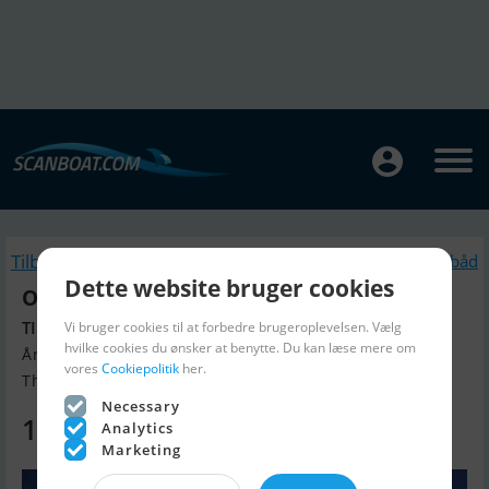
Tilbage
Lignende Motorbåd
Dette website bruger cookies
Olympic 490 SX - Mercury F60
TILBUD med 60 hk
Vi bruger cookies til at forbedre brugeroplevelsen. Vælg
hvilke cookies du ønsker at benytte. Du kan læse mere om
Årgang 2026, Motorbåd til salg
vores
Cookiepolitik
her.
Thisted, Danmark
Necessary
159.900 DKK
Analytics
Marketing