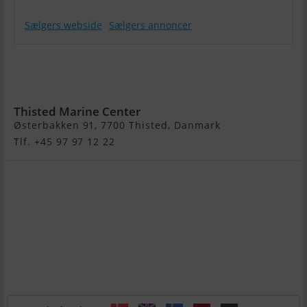
Sælgers webside
Sælgers annoncer
Olympic 490
SX - Mercury
F60
Thisted Marine Center
Østerbakken 91, 7700 Thisted, Danmark
Tlf. +45 97 97 12 22