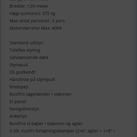
Bredde: 1,95 meter
Vægt (u/motor): 375 kg
Max antal personer: 5 pers.
Motorstørrelse Max: 60hk
Standard udstyr:
Teleflex styring
Selvlænsende dørk
Styrepult
CE-godkendt
Håndliste på styrepult
Vindspejl
Rustfrit søgelænder i stævnen
El-panel
Navigationslys
Ankerlys
Rustfrie U-bøjler i stævnen og agter
3 stk. rustfri fortøjningsklamper (2×6″ agter + 1×8″ i