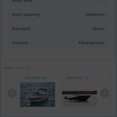
Motor antal
1
Motor placering
Udenbords
Brændstof
Benzin
Drivaksel
Påhængsmotor
Sælgers annoncer
Atlantic 69..
Atlantic 73..
Atla