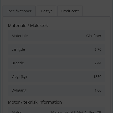
Specifikationer
Udstyr
Producent
Materiale / Målestok
Materiale
Glasfiber
Længde
6,70
Bredde
2,44
Vægt (kg)
1850
Dybgang
1,00
Motor / teknisk information
Motor
Mercruiser 4,3 Mpi AL Fwc DR