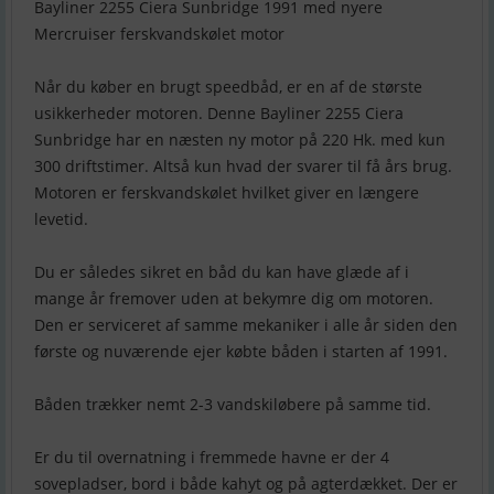
Bayliner 2255 Ciera Sunbridge 1991 med nyere
Mercruiser ferskvandskølet motor
Når du køber en brugt speedbåd, er en af de største
usikkerheder motoren. Denne Bayliner 2255 Ciera
Sunbridge har en næsten ny motor på 220 Hk. med kun
300 driftstimer. Altså kun hvad der svarer til få års brug.
Motoren er ferskvandskølet hvilket giver en længere
levetid.
Du er således sikret en båd du kan have glæde af i
mange år fremover uden at bekymre dig om motoren.
Den er serviceret af samme mekaniker i alle år siden den
første og nuværende ejer købte båden i starten af 1991.
Båden trækker nemt 2-3 vandskiløbere på samme tid.
Er du til overnatning i fremmede havne er der 4
sovepladser, bord i både kahyt og på agterdækket. Der er