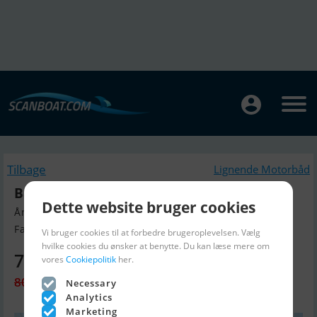
Tilbage
Lignende Motorbåd
Bayliner 2255 Ciera
Dette website bruger cookies
Årgang 1990, Motorbåd til salg
Faaborg, Danmark
Vi bruger cookies til at forbedre brugeroplevelsen. Vælg
hvilke cookies du ønsker at benytte. Du kan læse mere om
70.000 DKK
vores
Cookiepolitik
her.
80.000 DKK
Necessary
Analytics
Marketing