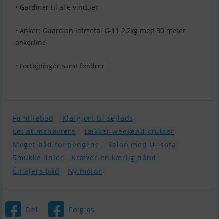
• Gardiner til alle vinduer
• Anker: Guardian letmetal G-11 2,2kg med 30 meter
ankerline
• Fortøjninger samt fendrer
Familiebåd
Klargjort til sejlads
Let at manøvrere
Lækker weekend cruiser
Meget båd for pengene
Salon med U- sofa
Smukke linier
Kræver en kærlig hånd
Én ejers båd
Ny motor
Del
Følg os