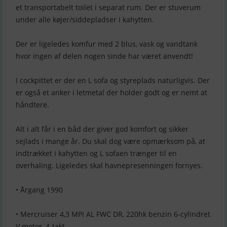
et transportabelt toilet i separat rum. Der er stuverum
under alle køjer/siddepladser i kahytten.
Der er ligeledes komfur med 2 blus, vask og vandtank
hvor ingen af delen nogen sinde har været anvendt!
I cockpittet er der en L sofa og styreplads naturligvis. Der
er også et anker i letmetal der holder godt og er nemt at
håndtere.
Alt i alt får i en båd der giver god komfort og sikker
sejlads i mange år. Du skal dog være opmærksom på, at
indtrækket i kahytten og L sofaen trænger til en
overhaling. Ligeledes skal havnepresenningen fornyes.
• Årgang 1990
• Mercruiser 4,3 MPI AL FWC DR, 220hk benzin 6-cylindret
V motor, 4-takt,