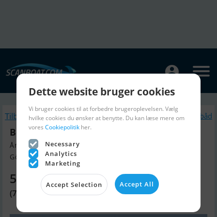
Dette website bruger cookies
Vi bruger cookies til at forbedre brugeroplevelsen. Vælg
Tilbage
Lignende Motorbåd
hvilke cookies du ønsker at benytte. Du kan læse mere om
vores
Cookiepolitik
her.
Beneteau Monte Carlo 6S
Necessary
Årgang 2017, Motorbåd til salg
Analytics
Göteborg, Sverige
Marketing
5.964.630 DKK
Accept All
Accept Selection
(799.000 EUR)