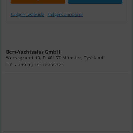
Sælgers webside
Sælgers annoncer
Beneteau
Monte Carlo
6S
Bcm-Yachtsales GmbH
Wersegrund 13, D 48157 Münster, Tyskland
Tlf. - +49 (0) 15114235323