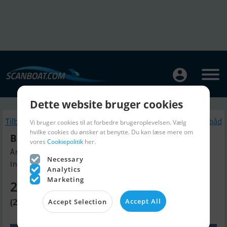
Dette website bruger cookies
Tilbage
Lignende Motorbåd
Vi bruger cookies til at forbedre brugeroplevelsen. Vælg
hvilke cookies du ønsker at benytte. Du kan læse mere om
Bruno Abbate Primatist B41
vores
Cookiepolitik
her.
Årgang 2012, Motorbåd til salg
Necessary
Info Boote Riedl Novigrad, Kroa...
Analytics
Marketing
2.008.120 DKK
(269.000 EUR)
Accept All
Accept Selection