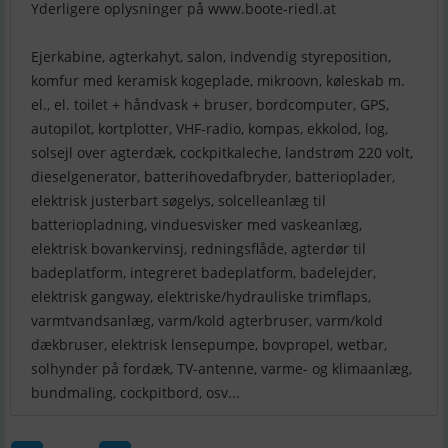
Yderligere oplysninger på www.boote-riedl.at
Ejerkabine, agterkahyt, salon, indvendig styreposition,
komfur med keramisk kogeplade, mikroovn, køleskab m.
el., el. toilet + håndvask + bruser, bordcomputer, GPS,
autopilot, kortplotter, VHF-radio, kompas, ekkolod, log,
solsejl over agterdæk, cockpitkaleche, landstrøm 220 volt,
dieselgenerator, batterihovedafbryder, batterioplader,
elektrisk justerbart søgelys, solcelleanlæg til
batteriopladning, vinduesvisker med vaskeanlæg,
elektrisk bovankervinsj, redningsflåde, agterdør til
badeplatform, integreret badeplatform, badelejder,
elektrisk gangway, elektriske/hydrauliske trimflaps,
varmtvandsanlæg, varm/kold agterbruser, varm/kold
dækbruser, elektrisk lensepumpe, bovpropel, wetbar,
solhynder på fordæk, TV-antenne, varme- og klimaanlæg,
bundmaling, cockpitbord, osv...