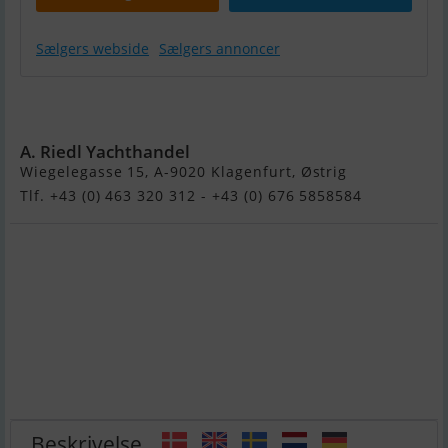
Sælgers webside
Sælgers annoncer
Bruno Abbate
Primatist B41
A. Riedl Yachthandel
Wiegelegasse 15, A-9020 Klagenfurt, Østrig
Tlf. +43 (0) 463 320 312 - +43 (0) 676 5858584
Beskrivelse