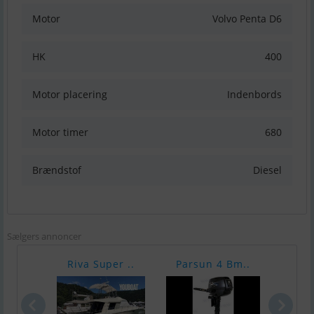
Motor
Volvo Penta D6
HK
400
Motor placering
Indenbords
Motor timer
680
Brændstof
Diesel
Sælgers annoncer
Riva Super ..
Parsun 4 Bm..
Pars