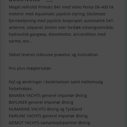
Meget velholdt Primats B41 med Volvo Penta D6-400 hk
motorer med Aquamatic joystick-styring, Dockmate
fjernbetjening med joystick, bovpropel, automatisk SAT-
antenne, solpanel, bimini over fordæk solsengsområde,
hydraulisk gangway, dieselmotor, aircondition med
varme, osv...
Skibet leveres inklusive prøvetur og instruktion.
Pris plus mæglersalær.
Fejl og ændringer i beskrivelsen samt mellemsalg
forbeholdes.
BAVARIA YACHTS generel importør Østrig
BAYLINER generel importør Østrig
NUMARINE YACHTS Østrig og Tyskland
FAIRLINE YACHTS generel importør Østrig
AZIMUT YACHTS samarbejdspartner Østrig