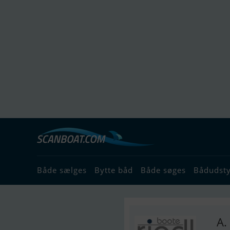
Både sælges
Bytte båd
Både søges
Bådudst
A.