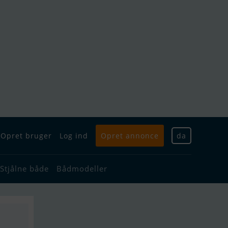
Opret bruger
Log ind
Opret annonce
da
Stjålne både
Bådmodeller