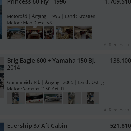
Princess 60 Fly - 1996
1.709.51
Motorbåd | Årgang : 1996 | Land : Kroatien
Motor : Man Diesel V8
A. Riedl Yach
Brig Eagle 600 + Yamaha 150 BJ.
138.10
2014
Gummibåd / Rib | Årgang : 2005 | Land : Østrig
Motor : Yamaha F150 Aetl Efi
A. Riedl Yach
Edership 37 Aft Cabin
521.81