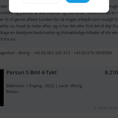
maet “Boote Riedl" har specialiseret sig i handel med nye og brugt
orbåde og yachter af alle mærker og størrelser. Vores filosofi er
el: Vi vil gerne aflaste kunden for så meget arbejde som muligt! 
æller os, hvad du leder efter, og vi har det eller find det til dig! Du
tage en detaljeret beskrivelse og tilstrækkelige billeder af din ø
t fra os!
agenfurt - Østrig - +43 (0) 463 320 312 - +43 (0) 676 5858584
Parsun 5 Bml 4-Takt
8.21
Bådmotor | Årgang : 2022 | Land : Østrig
Motor :
A. Riedl Yach