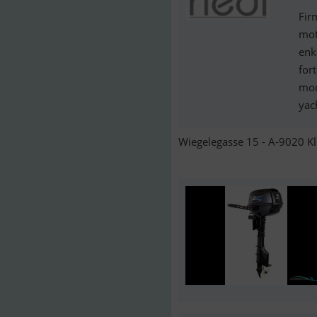
Fir
mot
enk
fort
mod
yach
Wiegelegasse 15 - A-9020 Kl