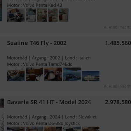
Motor : Volvo Penta Kad 43
A. Riedl Yach
Sealine T46 Fly - 2002
1.485.56
Motorbåd | Årgang : 2002 | Land : Italien
Motor : Volvo Penta Tamd74Edc
A. Riedl Yach
Bavaria SR 41 HT - Model 2024
2.978.58
Motorbåd | Årgang : 2024 | Land : Slovakiet
Motor : Volvo Penta D6-380 Joystick