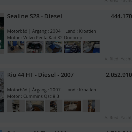
A. Riedl Yach
Sealine S28 - Diesel
444.17
Motorbåd | Årgang : 2004 | Land : Kroatien
Motor : Volvo Penta Kad 32 Duoprop
A. Riedl Yach
Rio 44 HT - Diesel - 2007
2.052.91
Motorbåd | Årgang : 2007 | Land : Kroatien
Motor : Cummins Qsc 8,3
A. Riedl Yach