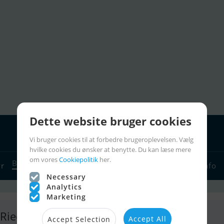
Dette website bruger cookies
Vi bruger cookies til at forbedre brugeroplevelsen. Vælg
hvilke cookies du ønsker at benytte. Du kan læse mere
om vores
Cookiepolitik
her.
Bådforhandlere
yr
Sejlerlinks
Bådcharter
Sejlerinfo
Necessary
Analytics
Marketing
 Riedl Yachthandel
Accept All
Accept Selection