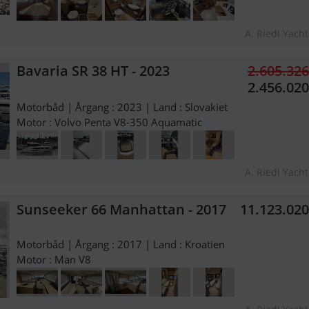
A. Riedl Yach
Bavaria SR 38 HT - 2023
2.605.32
2.456.02
Motorbåd | Årgang : 2023 | Land : Slovakiet
Motor : Volvo Penta V8-350 Aquamatic
A. Riedl Yach
Sunseeker 66 Manhattan - 2017
11.123.02
Motorbåd | Årgang : 2017 | Land : Kroatien
Motor : Man V8