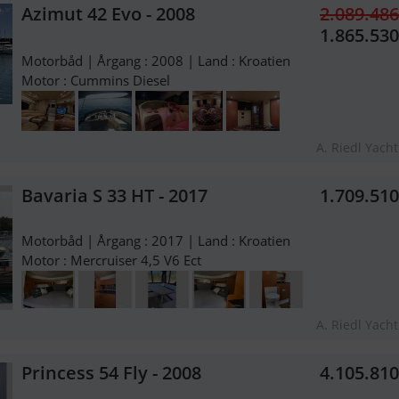
Azimut 42 Evo - 2008
2.089.48
1.865.53
Motorbåd | Årgang : 2008 | Land : Kroatien
Motor : Cummins Diesel
A. Riedl Yach
Bavaria S 33 HT - 2017
1.709.51
Motorbåd | Årgang : 2017 | Land : Kroatien
Motor : Mercruiser 4,5 V6 Ect
A. Riedl Yach
Princess 54 Fly - 2008
4.105.81