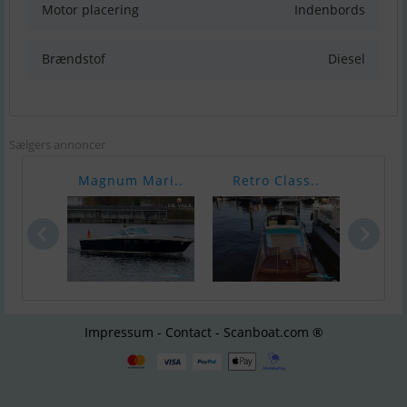
Motor placering
Indenbords
Brændstof
Diesel
Sælgers annoncer
Magnum Mari..
Retro Class..
Schä
Impressum - Contact - Scanboat.com ®