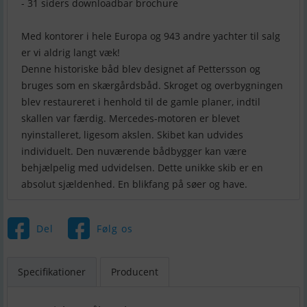
- 31 siders downloadbar brochure
Med kontorer i hele Europa og 943 andre yachter til salg
er vi aldrig langt væk!
Denne historiske båd blev designet af Pettersson og
bruges som en skærgårdsbåd. Skroget og overbygningen
blev restaureret i henhold til de gamle planer, indtil
skallen var færdig. Mercedes-motoren er blevet
nyinstalleret, ligesom akslen. Skibet kan udvides
individuelt. Den nuværende bådbygger kan være
behjælpelig med udvidelsen. Dette unikke skib er en
absolut sjældenhed. En blikfang på søer og have.
Del
Følg os
Specifikationer
Producent