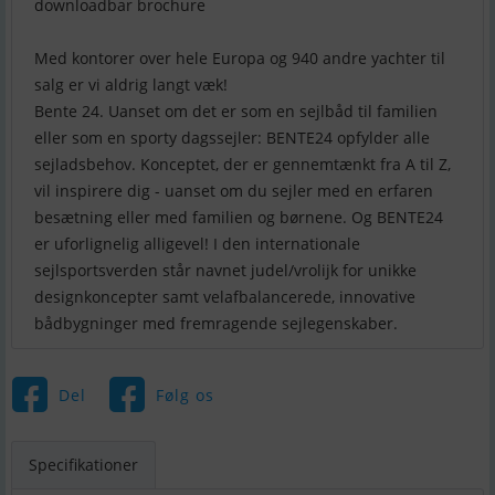
downloadbar brochure
Med kontorer over hele Europa og 940 andre yachter til
salg er vi aldrig langt væk!
Bente 24. Uanset om det er som en sejlbåd til familien
eller som en sporty dagssejler: BENTE24 opfylder alle
sejladsbehov. Konceptet, der er gennemtænkt fra A til Z,
vil inspirere dig - uanset om du sejler med en erfaren
besætning eller med familien og børnene. Og BENTE24
er uforlignelig alligevel! I den internationale
sejlsportsverden står navnet judel/vrolijk for unikke
designkoncepter samt velafbalancerede, innovative
bådbygninger med fremragende sejlegenskaber.
Del
Følg os
Specifikationer