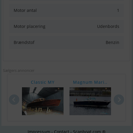
Motor antal
1
Motor placering
Udenbords
Brændstof
Benzin
Sælgers annoncer
Classic MY
Magnum Mari..
Retr
Impressum - Contact - Scanboat.com ®