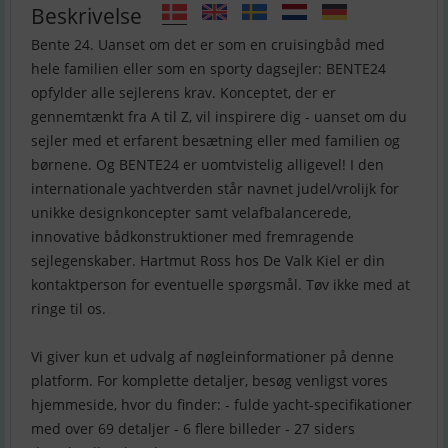
Beskrivelse
Bente 24. Uanset om det er som en cruisingbåd med
hele familien eller som en sporty dagsejler: BENTE24
opfylder alle sejlerens krav. Konceptet, der er
gennemtænkt fra A til Z, vil inspirere dig - uanset om du
sejler med et erfarent besætning eller med familien og
børnene. Og BENTE24 er uomtvistelig alligevel! I den
internationale yachtverden står navnet judel/vrolijk for
unikke designkoncepter samt velafbalancerede,
innovative bådkonstruktioner med fremragende
sejlegenskaber. Hartmut Ross hos De Valk Kiel er din
kontaktperson for eventuelle spørgsmål. Tøv ikke med at
ringe til os.
Vi giver kun et udvalg af nøgleinformationer på denne
platform. For komplette detaljer, besøg venligst vores
hjemmeside, hvor du finder: - fulde yacht-specifikationer
med over 69 detaljer - 6 flere billeder - 27 siders