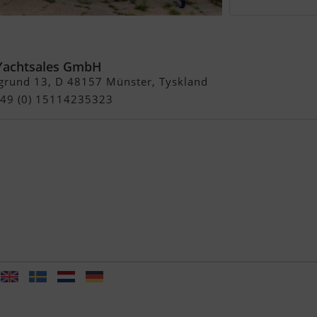
2 CR
Yachtsales GmbH
grund 13, D 48157 Münster, Tyskland
 +49 (0) 15114235323