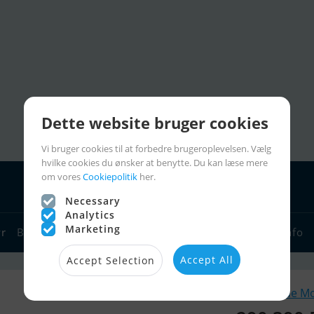
Dette website bruger cookies
Vi bruger cookies til at forbedre brugeroplevelsen. Vælg
hvilke cookies du ønsker at benytte. Du kan læse mere
om vores
Cookiepolitik
her.
Necessary
Analytics
Marketing
yr
Bådforhandlere
Sejlerlinks
Bådcharter
Sejlerinfo
Accept All
Accept Selection
Lignende M