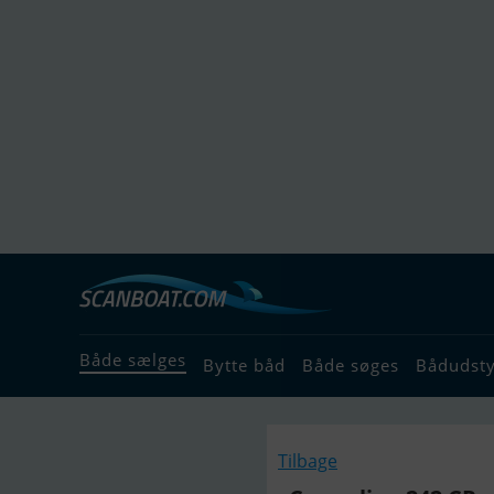
Både sælges
Bytte båd
Både søges
Bådudst
Tilbage