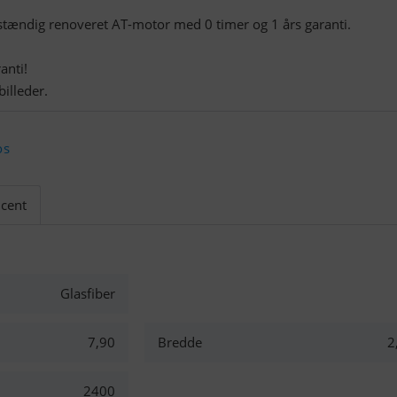
stændig renoveret AT-motor med 0 timer og 1 års garanti.
anti!
illeder.
os
cent
Glasfiber
7,90
Bredde
2
2400