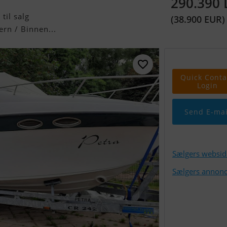
290.390
til salg
(38.900 EUR)
n / Binnen...
Quick Conta
Login
Send E-mai
Sælgers websid
Sælgers annonc