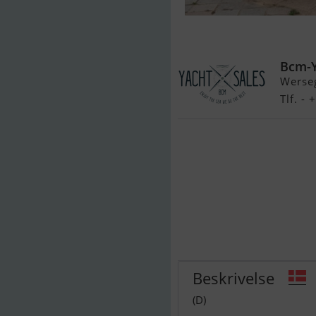
Crownline 24
Bcm-
Werse
Tlf. -
Beskrivelse
(D)