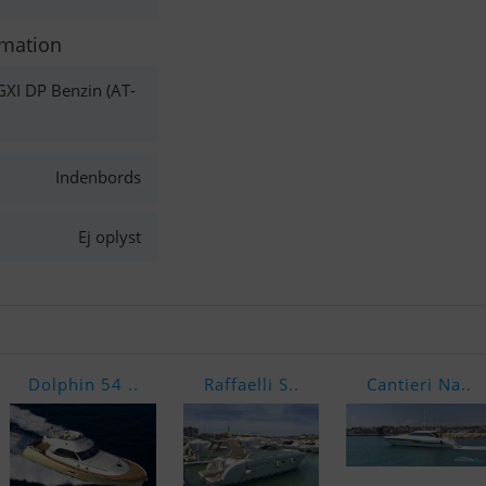
rmation
GXI DP Benzin (AT-
Indenbords
Ej oplyst
Dolphin 54 ..
Raffaelli S..
Cantieri Na..