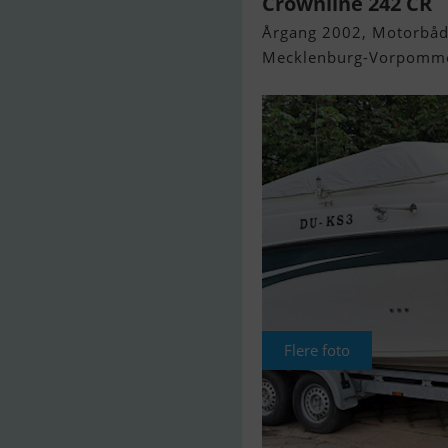
Crownline 242 CR
Årgang 2002, Motorbåd 
Mecklenburg-Vorpommer
Flere foto