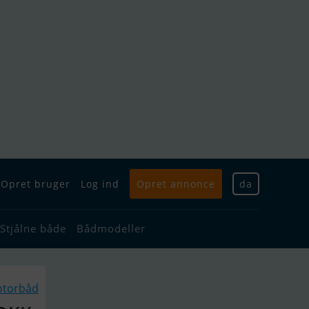
Opret bruger
Log ind
Opret annonce
da
Stjålne både
Bådmodeller
otorbåd