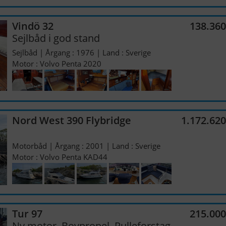
Vindö 32
138.36
Sejlbåd i god stand
Sejlbåd | Årgang : 1976 | Land : Sverige
Motor : Volvo Penta 2020
Nord West 390 Flybridge
1.172.62
Motorbåd | Årgang : 2001 | Land : Sverige
Motor : Volvo Penta KAD44
Tur 97
215.00
Ny motor, Bovpropel, Rulleforstag...