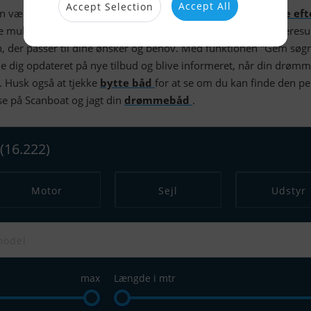
Accept All
Accept Selection
an være en udfordring, men hos Scanboat er det nemt at
søge ef
ge muligheden for at søge en båd kan du indsnævre dine søgeresul
, der passer til dine ønsker og behov. Med funktionen "Gem søg
 dig opdateret på nye tilbud og blive informeret, når din drøm
. Husk også at tjekke
bytte båd
for at se om du kan finde den pe
lse på Scanboat og jagt din
drømmebåd
.
(16.222)
Motor
Sejl
Udstyr
max
Længde i mtr