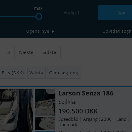
max
Nulstil
Ugens nye
Udvidet søgn
3
Næste
Sidste
Pris (DKK)
Valuta
Gem søgning
Larson Senza 186
Sejlklar
190.500 DKK
Speedbåd | Årgang : 2006 | Land :
Danmark