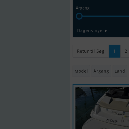
Årgang
Dagens nye
Retur til Søg
1
2
Model
Årgang
Land