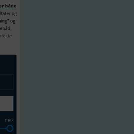
ter både
tater og
ning" og
mebåd
rfekte
max