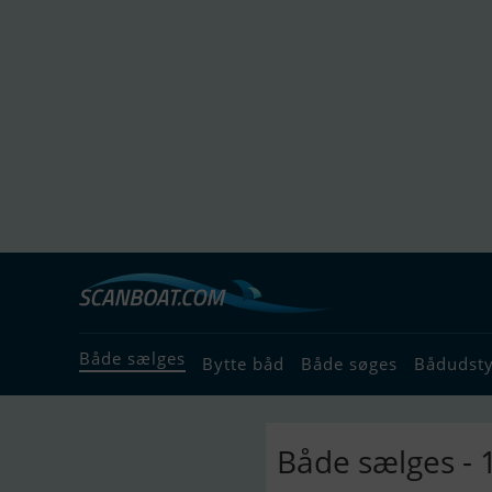
Både sælges
Bytte båd
Både søges
Bådudst
Både sælges - 