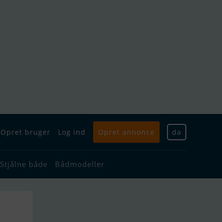
Opret bruger
Log ind
Opret annonce
da
Stjålne både
Bådmodeller