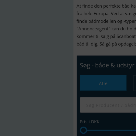
At finde den perfekte båd k
fra hele Europa. Ved at væl
finde bådmodellen og -typen
"Annonceagent" kan du holde
kommer til salg på Scanboat
båd til dig. Så gå på opdage
Søg - både & udstyr
Alle
Pris i DKK