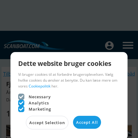
Dette website bruger cookies
Tilbage
Lignende Motorbåd
Vi bruger cookies til at forbedre brugeroplevelsen. Vælg
hvilke cookies du ønsker at benytte. Du kan læse mere om
Fjordjollen 470 Sport m. F15
vores
Cookiepolitik
her.
Årgang 2026, Motorbåd til salg
Necessary
Danmark
Analytics
Marketing
115.000 DKK
Accept All
Accept Selection