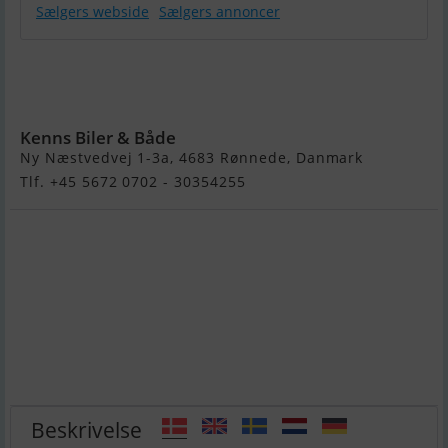
Sælgers webside
Sælgers annoncer
Fjordjollen
470 Sport m.
F15
Kenns Biler & Både
Ny Næstvedvej 1-3a, 4683 Rønnede, Danmark
Tlf. +45 5672 0702 - 30354255
Beskrivelse