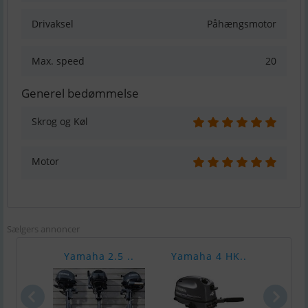
Drivaksel
Påhængsmotor
Max. speed
20
Generel bedømmelse
Skrog og Køl
Motor
Sælgers annoncer
Yamaha 2.5 ..
Yamaha 4 HK..
Yama