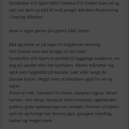
Fjordjollen 470 Sport MED Yamaha F15 motor! Kom ud og
sejl i en sprit ny båd til små penge! Attraktiv finansiering
/ leasing tilbydes!
Husk vi tager gerne din gamle båd i bytte!
Båd og motor er på lager til omgående levering.
Fed Cruiser som kan bruges til det hele!
Fjordjollen 470 Sport er perfekt til hyggelige badeture, en
dag på vandet eller lidt lystfiskeri. Båden målretter sig
også som hyggebåd på kanaler, søer eller langs de
Danske kyster. Meget nem at håndtere også for en ny
sejler.
Prisen er inkl. Yamaha F15 motor, komplet cognac farvet
hynder, sort skrog, styrepult med vindspejl, søgelænder,
pullere, gode opbevaringsrum, soldæk i fronten af båden
som let og hurtigt kan fjernes igen, gas/gear håndtag,
batteri og meget mere.