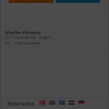
Flipper 630 HT
Scheffer Viktorina
9172 Gyorzámoly, Ungarn
Tlf. - +36704528656
Beskrivelse