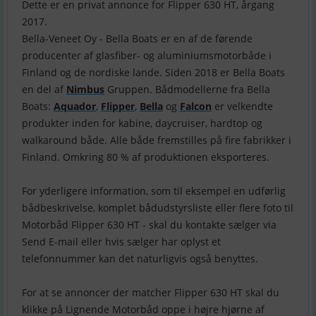
Dette er en privat annonce for Flipper 630 HT, årgang
2017.
Bella-Veneet Oy - Bella Boats er en af ​​de førende
producenter af glasfiber- og aluminiumsmotorbåde i
Finland og de nordiske lande. Siden 2018 er Bella Boats
en del af
Nimbus
Gruppen. Bådmodellerne fra Bella
Boats:
Aquador
,
Flipper
,
Bella
og
Falcon
er velkendte
produkter inden for kabine, daycruiser, hardtop og
walkaround både. Alle både fremstilles på fire fabrikker i
Finland. Omkring 80 % af produktionen eksporteres.
For yderligere information, som til eksempel en udførlig
bådbeskrivelse, komplet bådudstyrsliste eller flere foto til
Motorbåd Flipper 630 HT - skal du kontakte sælger via
Send E-mail eller hvis sælger har oplyst et
telefonnummer kan det naturligvis også benyttes.
For at se annoncer der matcher Flipper 630 HT skal du
klikke på Lignende Motorbåd oppe i højre hjørne af