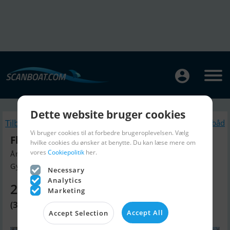
Dette website bruger cookies
Tilbage
Lignende Motorbåd
Vi bruger cookies til at forbedre brugeroplevelsen. Vælg
Flipper 630 HT
hvilke cookies du ønsker at benytte. Du kan læse mere om
vores
Cookiepolitik
her.
Årgang 2017, Motorbåd til salg
Gyor, Ungarn
Necessary
Analytics
268.000 DKK
Marketing
(35.900 EUR)
Accept All
Accept Selection