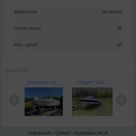
Kølesystem
Ferskvand
Cruise speed
45
Max. speed
63
Lignende både
Jeanneau Ca..
Flipper 630..
Mari
Impressum - Contact - Scanboat.com ®