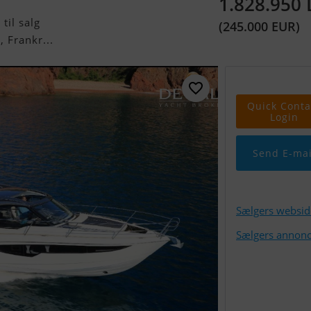
1.828.950
til salg
(245.000 EUR)
 Frankr...
Quick Conta
Login
Send E-mai
Sælgers websid
Sælgers annonc