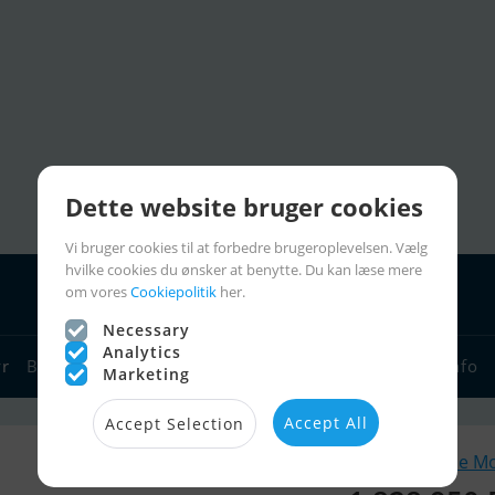
Dette website bruger cookies
Vi bruger cookies til at forbedre brugeroplevelsen. Vælg
hvilke cookies du ønsker at benytte. Du kan læse mere
om vores
Cookiepolitik
her.
Necessary
Analytics
yr
Bådforhandlere
Sejlerlinks
Bådcharter
Sejlerinfo
Marketing
Accept All
Accept Selection
Lignende M