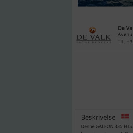
Galeon 335 Ht
De Va
Avenue
Tlf. 
Beskrivelse
Denne GALEON 335 HTS er 