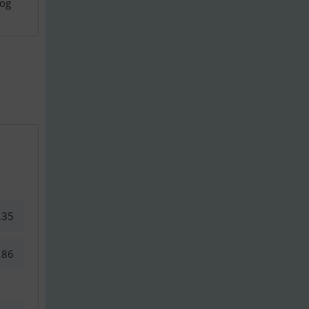
 og
,35
,86