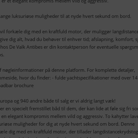
n er et elegant kompromis mellem vild og aggressiv.
mange luksuriøse muligheder til at nyde hvert sekund om bord.
 forkæle dig med en kraftfuld motor, der muliggør langdistanc
t give dig alt, hvad du behøver til enhver tid; afslapning, komfort, s
 hos De Valk Antibes er din kontaktperson for eventuelle spørgsm
os.
af nøgleinformationer på denne platform. For komplette detaljer,
mmeside, hvor du finder: - fulde yachtspecifikationer med over 1
loadbar brochure
ropa og 940 andre både til salg er vi aldrig langt væk!
n specielt fremstillet båd til dem, der kan lide at føle sig fri s
er en elegant kompromis mellem vild og aggressiv. To kahytter lave
uriøse muligheder for dig at nyde hvert sekund om bord. Denne
le dig med en kraftfuld motor, der tillader langdistancekrydstog