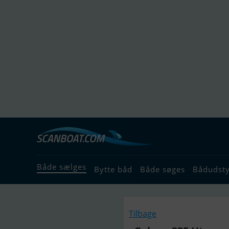
Både sælges
Bytte båd
Både søges
Bådudst
Tilbage