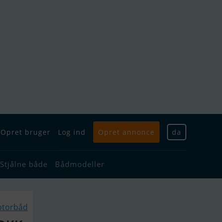
Opret bruger
Log ind
Opret annonce
da
Stjålne både
Bådmodeller
otorbåd