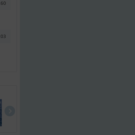
260
203
Baia 100
Sunseeker 8..
Ribco Venom