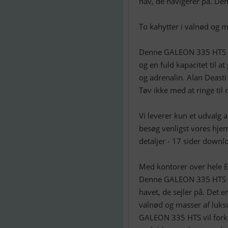
hav, de navigerer på. De
To kahytter i valnød og 
Denne GALEON 335 HTS vil
og en fuld kapacitet til a
og adrenalin. Alan Deasti
Tøv ikke med at ringe til 
Vi leverer kun et udvalg 
besøg venligst vores hje
detaljer - 17 sider down
Med kontorer over hele Eu
Denne GALEON 335 HTS er e
havet, de sejler på. Det 
valnød og masser af luks
GALEON 335 HTS vil forkæ