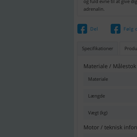
og fuld evne til at give di
adrenalin.
Del
Følg 
Specifikationer
Produ
Materiale / Målestok
Materiale
Længde
Vægt (kg)
Motor / teknisk info