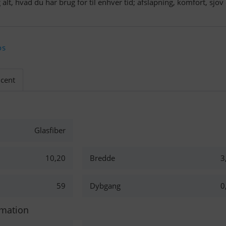
g alt, hvad du har brug for til enhver tid; afslapning, komfort, sjov
os
cent
Glasfiber
10,20
Bredde
3
59
Dybgang
0
rmation