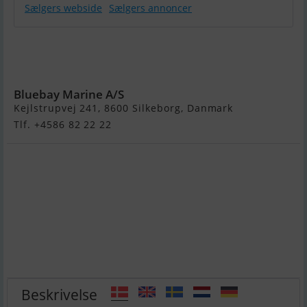
Sælgers webside
Sælgers annoncer
Jeanneau Cap
Camarat 5.5
WA
Bluebay Marine A/S
Kejlstrupvej 241, 8600 Silkeborg, Danmark
Tlf. +4586 82 22 22
Beskrivelse