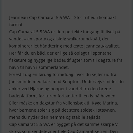
Jeanneau Cap Camarat 5.5 WA – Stor frihed i kompakt
format
Cap Camarat 5.5 WA er den perfekte indgang til livet på
vandet – en sporty og alsidig walkaround-båd, der
kombinerer let håndtering med ægte Jeanneau-kvalitet.
Her får du en båd, der er lige så oplagt til spontane
fisketure og hyggelige badeudflugter som til dagsture fra
havn til havn i sommerlandet.
Forestil dig en lørdag formiddag, hvor du sejler ud fra
Juelsminde med kurs mod Snaptun. Undervejs smider du
anker ved Hjarnø og hopper i vandet fra den brede
badeplatform, før turen fortsætter til en is på havnen.
Eller måske en dagstur fra Vallensbæk til Køge Marina,
hvor børnene soler sig på det store soldæk i stævnen,
mens du nyder den nemme og stabile sejlads.
Cap Camarat 5.5 WA er bygget på det samme skarpe V-
skrog, som kendetegner hele Cap Camarat-serien. Den