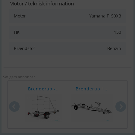
Motor / teknisk information
Motor
Yamaha F150XB
HK
150
Brændstof
Benzin
Sælgers annoncer
Brenderup -..
Brenderup 1..
Bren