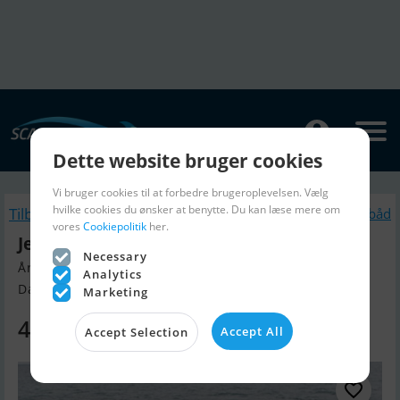
Dette website bruger cookies
Vi bruger cookies til at forbedre brugeroplevelsen. Vælg
hvilke cookies du ønsker at benytte. Du kan læse mere om
Tilbage
Lignende Motorbåd
vores
Cookiepolitik
her.
Jeanneau Cap Camarat 6.5 WA
Necessary
Årgang 2026, Motorbåd til salg
Analytics
Danmark
Marketing
423.000 DKK
Accept All
Accept Selection