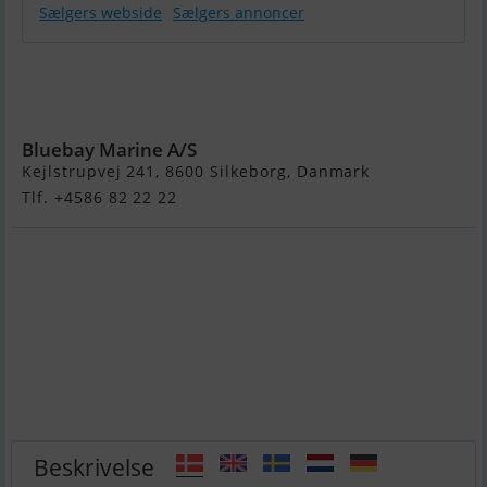
Sælgers webside
Sælgers annoncer
Jeanneau Cap
Camarat 6.5
WA
Bluebay Marine A/S
Kejlstrupvej 241, 8600 Silkeborg, Danmark
Tlf. +4586 82 22 22
Beskrivelse