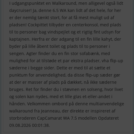
I udgangspunktet en Walkaround, men alligevel også lidt
daycruiser! Ja, denne 6.5 WA kan lidt af det hele, for her
er der nemlig tænkt stort, for at få mest muligt ud af
pladsen! Cockpittet tilbyder en centerkonsol, med plads
til to personer bag vindspejlet og et rigtig fint udsyn for
kaptajnen. Herfra er der adgang til en fin lille kahyt, der
byder på lille åbent toilet og plads til to personer i
sengen. Agter finder du en fin stor sofabænk, med
mulighed for at tilstøde et par ekstra pladser, vha flip-up
sæderne i begge sider. Dette er med til at sætte et
punktum for anvendelighed, da disse flip-up sæder gør
at der er masser af plads på dækket, nå ikke sæderne
bruges. Ret for finder du i stævnen en solseng, hvor livet
og solen kan nydes, med et lille glas et-eller-andet i
hånden. Velkommen ombord på denne multianvendelige
walkaround fra Jeanneau, der direkte er inspireret af
storbroderen CapCamarat WA 7.5 modellen Opdateret
09.08.2026 00:01:38.