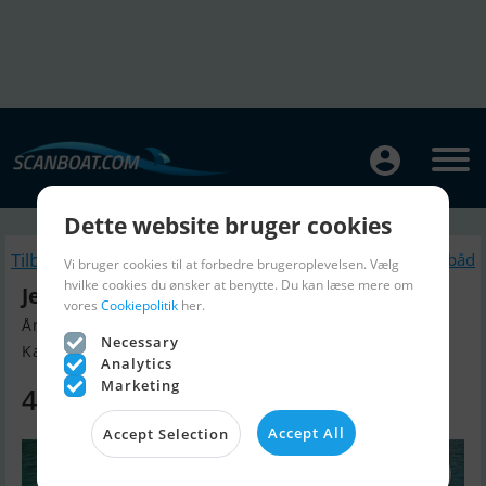
Dette website bruger cookies
Tilbage
Lignende Motorbåd
Vi bruger cookies til at forbedre brugeroplevelsen. Vælg
hvilke cookies du ønsker at benytte. Du kan læse mere om
Jeanneau Merry Fisher 695 S2
vores
Cookiepolitik
her.
Årgang 2022, Motorbåd til salg
Necessary
Kan Hjemtages, Danmark
Analytics
Marketing
472.000 DKK
Accept All
Accept Selection