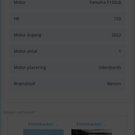
Motor
Yamaha F150LB
HK
150
Motor årgang
2022
Motor antal
1
Motor placering
Udenbords
Brændstof
Benzin
Sælgers annoncer
Finnmaster ..
Finnmaster ..
Finn