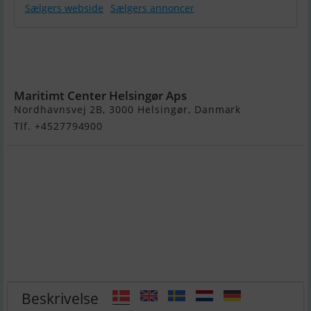
Sælgers webside
Sælgers annoncer
Jeanneau
Merry Fisher
695 S2
Maritimt Center Helsingør Aps
Nordhavnsvej 2B, 3000 Helsingør, Danmark
Tlf. +4527794900
Beskrivelse