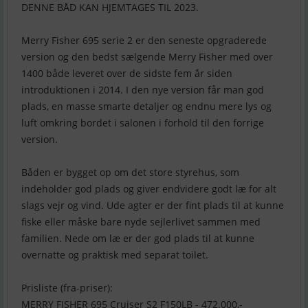
DENNE BÅD KAN HJEMTAGES TIL 2023.
Merry Fisher 695 serie 2 er den seneste opgraderede
version og den bedst sælgende Merry Fisher med over
1400 både leveret over de sidste fem år siden
introduktionen i 2014. I den nye version får man god
plads, en masse smarte detaljer og endnu mere lys og
luft omkring bordet i salonen i forhold til den forrige
version.
Båden er bygget op om det store styrehus, som
indeholder god plads og giver endvidere godt læ for alt
slags vejr og vind. Ude agter er der fint plads til at kunne
fiske eller måske bare nyde sejlerlivet sammen med
familien. Nede om læ er der god plads til at kunne
overnatte og praktisk med separat toilet.
Prisliste (fra-priser):
MERRY FISHER 695 Cruiser S2 F150LB - 472.000,-