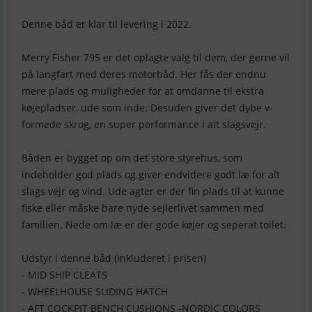
Denne båd er klar til levering i 2022.
Merry Fisher 795 er det oplagte valg til dem, der gerne vil
på langfart med deres motorbåd. Her fås der endnu
mere plads og muligheder for at omdanne til ekstra
køjepladser, ude som inde. Desuden giver det dybe v-
formede skrog, en super performance i alt slagsvejr.
Båden er bygget op om det store styrehus, som
indeholder god plads og giver endvidere godt læ for alt
slags vejr og vind. Ude agter er der fin plads til at kunne
fiske eller måske bare nyde sejlerlivet sammen med
familien. Nede om læ er der gode køjer og seperat toilet.
Udstyr i denne båd (inkluderet i prisen)
- MID SHIP CLEATS
- WHEELHOUSE SLIDING HATCH
- AFT COCKPIT BENCH CUSHIONS -NORDIC COLORS