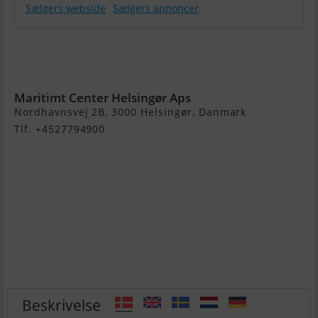
Sælgers webside
Sælgers annoncer
Jeanneau
Merry Fisher
795 S2
Maritimt Center Helsingør Aps
Nordhavnsvej 2B, 3000 Helsingør, Danmark
Tlf. +4527794900
Beskrivelse