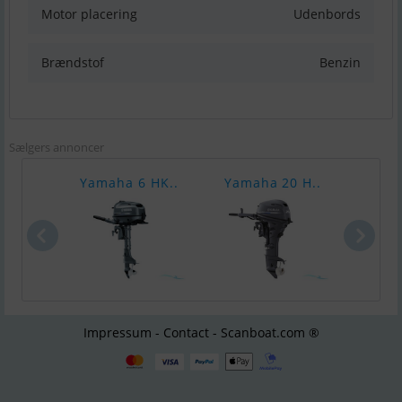
Motor placering
Udenbords
Brændstof
Benzin
Sælgers annoncer
Yamaha 6 HK..
Yamaha 20 H..
Yama
Impressum - Contact - Scanboat.com ®