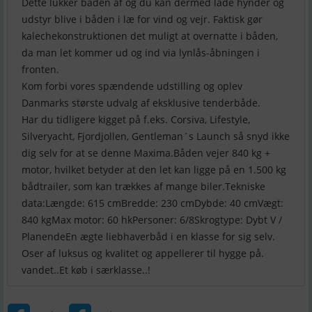
Dette lukker båden af og du kan dermed lade hynder og
udstyr blive i båden i læ for vind og vejr. Faktisk gør
kalechekonstruktionen det muligt at overnatte i båden,
da man let kommer ud og ind via lynlås-åbningen i
fronten.
Kom forbi vores spændende udstilling og oplev
Danmarks største udvalg af eksklusive tenderbåde.
Har du tidligere kigget på f.eks. Corsiva, Lifestyle,
Silveryacht, Fjordjollen, Gentleman´s Launch så snyd ikke
dig selv for at se denne Maxima.Båden vejer 840 kg +
motor, hvilket betyder at den let kan ligge på en 1.500 kg
bådtrailer, som kan trækkes af mange biler.Tekniske
data:Længde: 615 cmBredde: 230 cmDybde: 40 cmVægt:
840 kgMax motor: 60 hkPersoner: 6/8Skrogtype: Dybt V /
PlanendeEn ægte liebhaverbåd i en klasse for sig selv.
Oser af luksus og kvalitet og appellerer til hygge på.
vandet..Et køb i særklasse..!