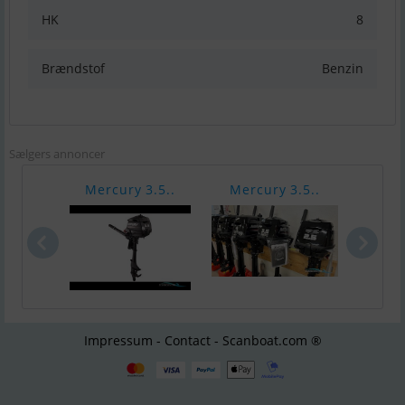
HK
8
Brændstof
Benzin
Sælgers annoncer
Mercury 3.5..
Mercury 3.5..
Merc
Impressum - Contact - Scanboat.com ®