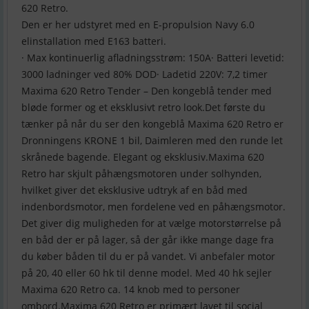
620 Retro.
Den er her udstyret med en E-propulsion Navy 6.0
elinstallation med E163 batteri.
· Max kontinuerlig afladningsstrøm: 150A· Batteri levetid:
3000 ladninger ved 80% DOD· Ladetid 220V: 7,2 timer
Maxima 620 Retro Tender – Den kongeblå tender med
bløde former og et eksklusivt retro look.Det første du
tænker på når du ser den kongeblå Maxima 620 Retro er
Dronningens KRONE 1 bil, Daimleren med den runde let
skrånede bagende. Elegant og eksklusiv.Maxima 620
Retro har skjult påhængsmotoren under solhynden,
hvilket giver det eksklusive udtryk af en båd med
indenbordsmotor, men fordelene ved en påhængsmotor.
Det giver dig muligheden for at vælge motorstørrelse på
en båd der er på lager, så der går ikke mange dage fra
du køber båden til du er på vandet. Vi anbefaler motor
på 20, 40 eller 60 hk til denne model. Med 40 hk sejler
Maxima 620 Retro ca. 14 knob med to personer
ombord.Maxima 620 Retro er primært lavet til social