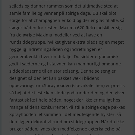
sejlads og danner rammen som det ultimative sted at
samle familie og venner på solrige dage. Du skal blot
sørge for at champagnen er kold og der er glas til alle, så
sørger båden for resten. Maxima 620 Retro adskiller sig
fra de øvrige Maxima modeller ved at have en
rundsiddegruppe, hvilket giver ekstra plads og en meget
hyggelig indretning.Båden og indretningen er
gennemtænkt i hver en detalje. Du sidder ergonomisk
godt i sæderne og i stævnen kan man hurtigt omdanne
siddepladserne til en stor solseng. Denne solseng er
designet så den let kan pakkes væk i bådens
opbevaringsrum.Sprayhooden (stævnkalechen) er præcis
så høj at de fleste kan sidde godt under den og den giver
fantastisk læ i hele båden, noget der ikke er muligt hos
mange af dens konkurrenter.På stille solrige dage pakkes
Sprayhooden let sammen i det medfølgende hylster, så
den ligger dekorativt rund om siddegruppen.Når du ikke
bruger båden, lynes den medfølgende agterkaleche på.