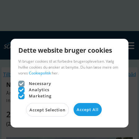
Dette website bruger cookies
Vi bruger cookies til at forbedre brugeroplevelsen. Vælg
hvilke cookies du ønsker at benytte. Du kan læse mere om
vores
Cookiepolitik
her.
Tilbage
Lignende Motorbåd
Nimbus 42 Nova Coupe
Necessary
Analytics
Årgang 2009, Motorbåd til salg
Marketing
Informationen Auf Anfrage, Sver...
Accept All
Accept Selection
2.232.070 DKK
(299.000 EUR)