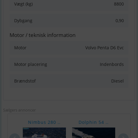
Vægt (kg)
8800
Dybgang
0,90
Motor / teknisk information
Motor
Volvo Penta D6 Evc
Motor placering
Indenbords
Brændstof
Diesel
Sælgers annoncer
Nimbus 280 ..
Dolphin 54 ..
Raff