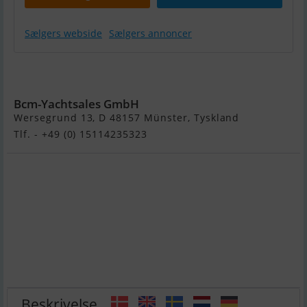
Sælgers webside
Sælgers annoncer
Nimbus 42
Nova Coupe
Bcm-Yachtsales GmbH
Wersegrund 13, D 48157 Münster, Tyskland
Tlf. - +49 (0) 15114235323
Beskrivelse