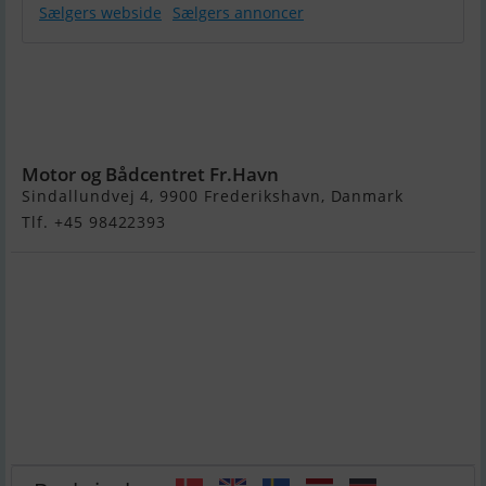
Sælgers webside
Sælgers annoncer
Nordic 550
Fisk Med
Selvlænsende
Dørk
Motor og Bådcentret Fr.Havn
Sindallundvej 4, 9900 Frederikshavn, Danmark
Tlf. +45 98422393