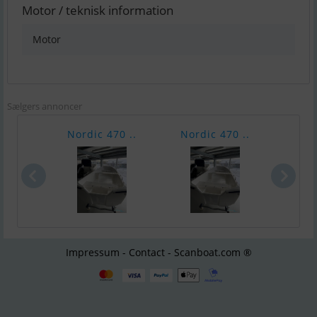
Motor / teknisk information
Motor
Sælgers annoncer
Nordic 470 ..
Nordic 470 ..
Quic
Impressum - Contact - Scanboat.com ®