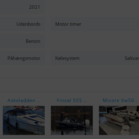
2021
Udenbords
Motor timer
Benzin
Påhængsmotor
Kølesystem
Saltva
Askeladden ..
Finval 555 ..
Micore Xw50..