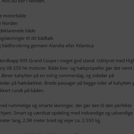
 hvis du bor i Norden.
gte motorbåde
le Norden
edeklarerede både
ingsløsninger til dit bådkøb
ig bådforsikring gennem Alandia eller Atlantica
 Nordkapp 905 Grand Coupe i meget god stand. Udstyret med High
ry V8 250 hk motorer. Både bov- og hækpropeller gør det nemt 
em åbner kahytten på en solrig sommerdag, og sidedør på
edør på hækdækket. Brede passager på begge sider af kahytten 
ikkert rundt på båden.
med rummelige og smarte løsninger, der gør den til den perfekte
rhjem. Smart og værdsat opdeling med indvendige og udvendige
eter lang, 2,98 meter bred og vejer ca. 2.550 kg.