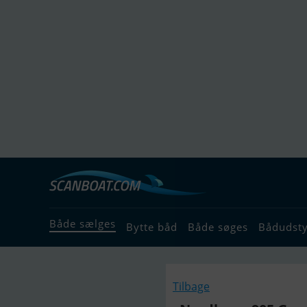
Både sælges
Bytte båd
Både søges
Bådudst
Tilbage