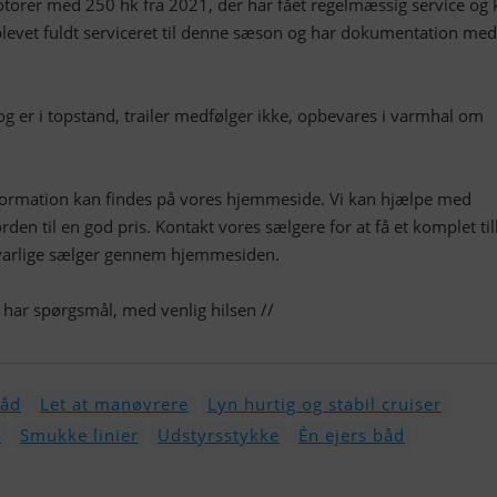
orer med 250 hk fra 2021, der har fået regelmæssig service og 
levet fuldt serviceret til denne sæson og har dokumentation med
g er i topstand, trailer medfølger ikke, opbevares i varmhal om
nformation kan findes på vores hjemmeside. Vi kan hjælpe med
den til en god pris. Kontakt vores sælgere for at få et komplet ti
varlige sælger gennem hjemmesiden.
 har spørgsmål, med venlig hilsen //
båd
Let at manøvrere
Lyn hurtig og stabil cruiser
e
Smukke linier
Udstyrsstykke
Én ejers båd