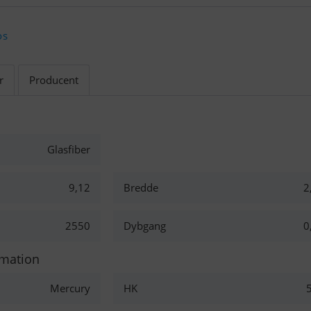
os
r
Producent
Glasfiber
9,12
Bredde
2
2550
Dybgang
0
rmation
Mercury
HK