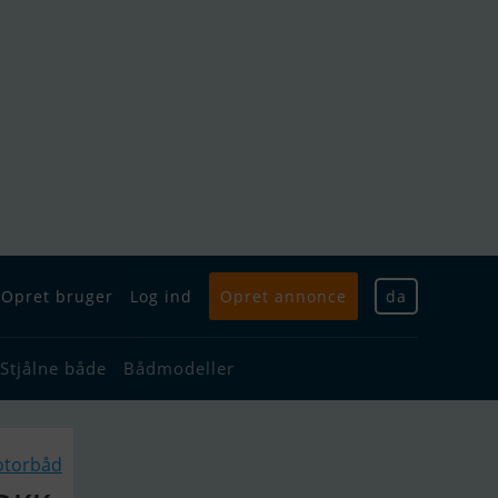
Opret bruger
Log ind
Opret annonce
da
Stjålne både
Bådmodeller
otorbåd