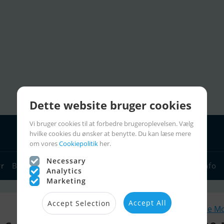
Dette website bruger cookies
Vi bruger cookies til at forbedre brugeroplevelsen. Vælg
hvilke cookies du ønsker at benytte. Du kan læse mere
om vores
Cookiepolitik
her.
Necessary
yr
Bådforhandlere
Sejlerlinks
Bådcharter
Sejlerinfo
Analytics
Marketing
Accept All
Accept Selection
Lignende M