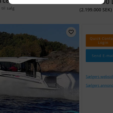
1.521.290
n Coupe
til salg
(2.199.000 SEK)
Quick Conta
Login
Send E-mai
Sælgers websid
Sælgers annonc