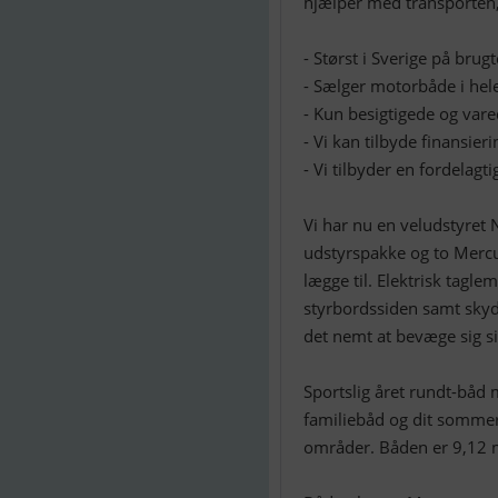
hjælper med transporten,
- Størst i Sverige på bru
- Sælger motorbåde i he
- Kun besigtigede og var
- Vi kan tilbyde finansier
- Vi tilbyder en fordelagt
Vi har nu en veludstyret
udstyrspakke og to Mercu
lægge til. Elektrisk tagl
styrbordssiden samt skyd
det nemt at bevæge sig s
Sportslig året rundt-båd 
familiebåd og dit somme
områder. Båden er 9,12 m