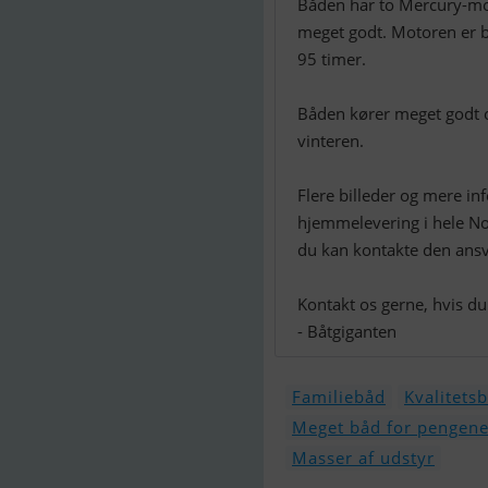
Båden har to Mercury-mot
meget godt. Motoren er b
95 timer.
Båden kører meget godt o
vinteren.
Flere billeder og mere i
hjemmelevering i hele Nor
du kan kontakte den ans
Kontakt os gerne, hvis du
- Båtgiganten
Familiebåd
Kvalitets
Meget båd for pengen
Masser af udstyr