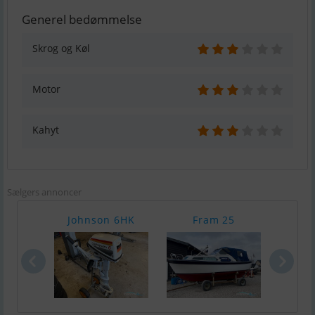
Generel bedømmelse
Skrog og Køl
Motor
Kahyt
Sælgers annoncer
Johnson 6HK
Fram 25
Hobr