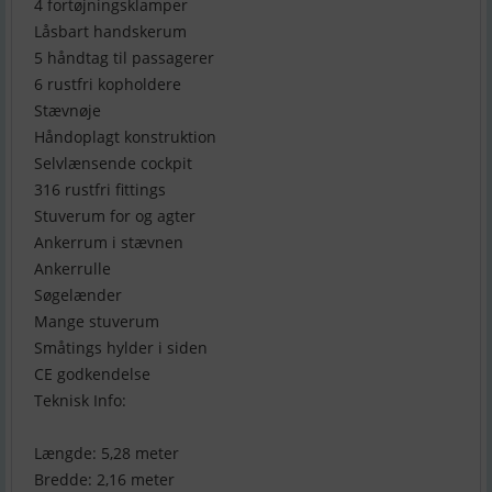
4 fortøjningsklamper
Låsbart handskerum
5 håndtag til passagerer
6 rustfri kopholdere
Stævnøje
Håndoplagt konstruktion
Selvlænsende cockpit
316 rustfri fittings
Stuverum for og agter
Ankerrum i stævnen
Ankerrulle
Søgelænder
Mange stuverum
Småtings hylder i siden
CE godkendelse
Teknisk Info:
Længde: 5,28 meter
Bredde: 2,16 meter