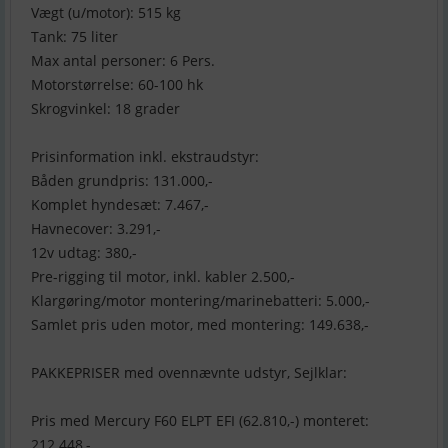
Vægt (u/motor): 515 kg
Tank: 75 liter
Max antal personer: 6 Pers.
Motorstørrelse: 60-100 hk
Skrogvinkel: 18 grader
Prisinformation inkl. ekstraudstyr:
Båden grundpris: 131.000,-
Komplet hyndesæt: 7.467,-
Havnecover: 3.291,-
12v udtag: 380,-
Pre-rigging til motor, inkl. kabler 2.500,-
Klargøring/motor montering/marinebatteri: 5.000,-
Samlet pris uden motor, med montering: 149.638,-
PAKKEPRISER med ovennævnte udstyr, Sejlklar:
Pris med Mercury F60 ELPT EFI (62.810,-) monteret:
212.448,-