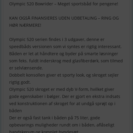
Olympic 520 Bowrider – Meget sportsbåd for pengene!
KAN OGSÅ FINANSIERES UDEN UDBETALING – RING OG
HØR NÆRMERE!
Olympic 520 serien findes i 3 udgaver, denne er
speedbåds versionen som vi syntes er rigtig interessant.
Båden er let at håndtere og byder på smarte løsninger
som feks. fuldt inderskrog med glasfiberdørk, som tilmed
er selvlænsende.
Dobbelt konsollen giver et sporty look, og skroget sejler
rigtig godt.
Olympic 520 skroget er med dyb V-form, hvilket giver
gode egenskaber i bølger. Der er gjort en ekstra indsats
ved konstruktionen af skroget for at undgå sprøjt op i
båden
Der er også fast tank i båden på 75 liter, gode
opbevarings muligheder rundt om i båden, aflåseligt
handskerum og komplet hyndesæt.