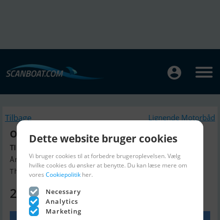
Tilbage
Lignende Motorbåd
Olympic 520 Bowrider
Dette website bruger cookies
TILBUD med 100 HK Honda
Vi bruger cookies til at forbedre brugeroplevelsen. Vælg
Årgang 2026, Motorbåd til salg
hvilke cookies du ønsker at benytte. Du kan læse mere om
Thisted, Danmark
vores
Cookiepolitik
her.
235.628 DKK
Necessary
Analytics
Marketing