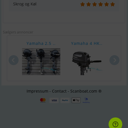
Skrog og Køl
Sælgers annoncer
Yamaha 2.5 ..
Yamaha 4 HK..
Yama
Impressum - Contact - Scanboat.com ®