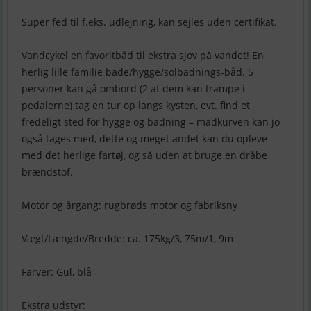
Super fed til f.eks. udlejning, kan sejles uden certifikat.
Vandcykel en favoritbåd til ekstra sjov på vandet! En
herlig lille familie bade/hygge/solbadnings-båd. 5
personer kan gå ombord (2 af dem kan trampe i
pedalerne) tag en tur op langs kysten, evt. find et
fredeligt sted for hygge og badning – madkurven kan jo
også tages med, dette og meget andet kan du opleve
med det herlige fartøj, og så uden at bruge en dråbe
brændstof.
Motor og årgang: rugbrøds motor og fabriksny
Vægt/Længde/Bredde: ca. 175kg/3, 75m/1, 9m
Farver: Gul, blå
Ekstra udstyr: