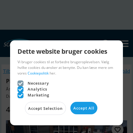
Dette website bruger cookies
Vi bruger cookies til at forbedre brugeroplevelsen. Vælg
hvilke cookies du ønsker at benytte. Du kan læse mere om
Tilbage
Lignende Motorbåd
vores
Cookiepolitik
her.
Pioner Trio
Necessary
Årgang 2026, Motorbåd til salg
Analytics
Marketing
Danmark
47.600 DKK
Accept All
Accept Selection