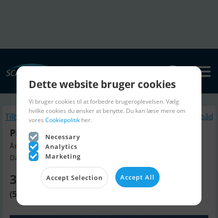
Dette website bruger cookies
Vi bruger cookies til at forbedre brugeroplevelsen. Vælg
hvilke cookies du ønsker at benytte. Du kan læse mere om
Tilbage
Lignende Motorbåd
vores
Cookiepolitik
her.
Princess 54
Necessary
Årgang 2007, Motorbåd til salg
Analytics
Marketing
Danmark, Italien
3.956.510 DKK
Accept All
Accept Selection
(530.000 EUR)