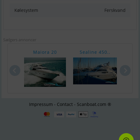
Kølesystem
Ferskvand
Sælgers annoncer
Maiora 20
Sealine 450..
Suns
Impressum - Contact - Scanboat.com ®