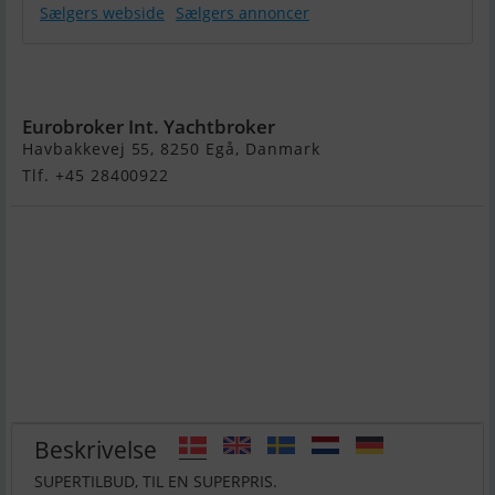
Sælgers webside
Sælgers annoncer
Sunseeker
Predator 56
Eurobroker Int. Yachtbroker
Havbakkevej 55, 8250 Egå, Danmark
Tlf. +45 28400922
Beskrivelse
SUPERTILBUD, TIL EN SUPERPRIS.