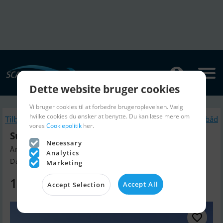
Dette website bruger cookies
Vi bruger cookies til at forbedre brugeroplevelsen. Vælg
hvilke cookies du ønsker at benytte. Du kan læse mere om
Tilbage
Lignende Motorbåd
vores
Cookiepolitik
her.
Sunseeker Predator 56
Necessary
Årgang 2000, Motorbåd til salg
Analytics
Danmark, Danmark
Marketing
1.265.000 DKK
Accept All
Accept Selection