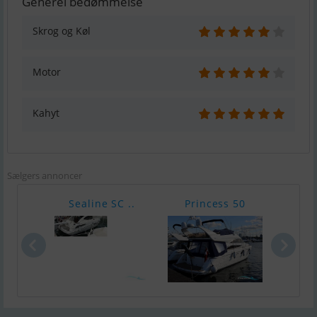
Generel bedømmelse
Skrog og Køl
Motor
Kahyt
Sælgers annoncer
Sealine SC ..
Princess 50
Nimb