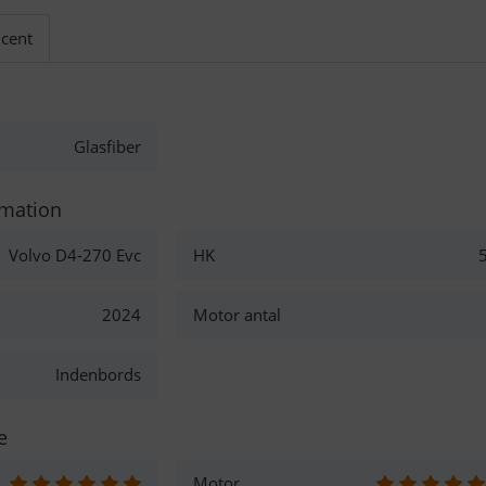
cent
Glasfiber
rmation
Volvo D4-270 Evc
HK
2024
Motor antal
Indenbords
e
Motor