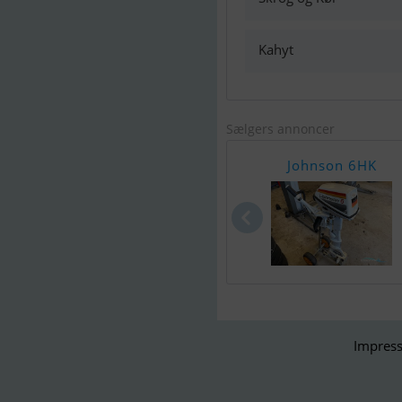
Kahyt
Sælgers annoncer
Johnson 6HK
Impress