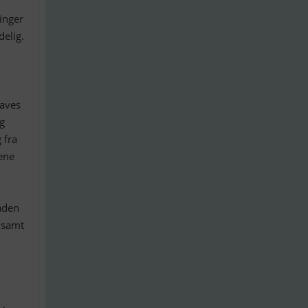
inger
elig.
haves
g
 fra
ene
åden
 samt