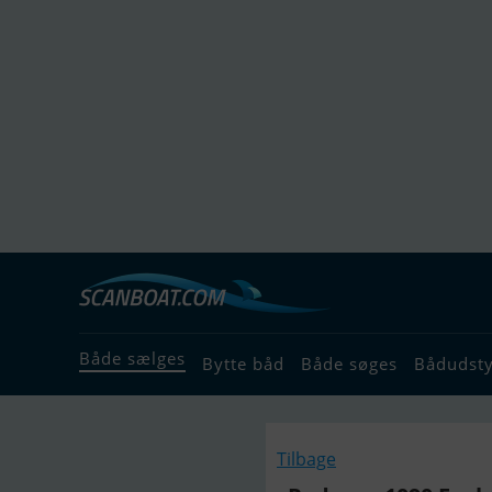
Både sælges
Bytte båd
Både søges
Bådudst
Tilbage