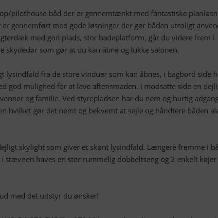
dtop/pilothouse båd der er gennemtænkt med fantastiske planløsn
r er gennemført med gode løsninger der gør båden utroligt anvend
gterdæk med god plads, stor badeplatform, går du videre frem i
e skydedør som gør at du kan åbne og lukke salonen.
igt lysindfald fra de store vinduer som kan åbnes, i bagbord side 
d god mulighed for at lave aftensmaden. I modsatte side en dejli
 venner og familie. Ved styrepladsen har du nem og hurtig adgang
en hvilket gør det nemt og bekvemt at sejle og håndtere båden al
jligt skylight som giver et skønt lysindfald. Længere fremme i b
, i stævnen haves en stor rummelig dobbeltseng og 2 enkelt køjer
ilbud med det udstyr du ønsker!