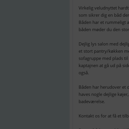
Virkelig veludnyttet har
som sikrer dig en båd de
Båden har et rummeligt a
båden møder du den stor
Dejlig lys salon med dejl
et stort pantry/køkken me
sofagruppe med plads til
kaptajnen at gå ud på sid
også.
Båden har herudover et de
haves nogle dejlige køjer
badeværelse.
Kontakt os for at få et t