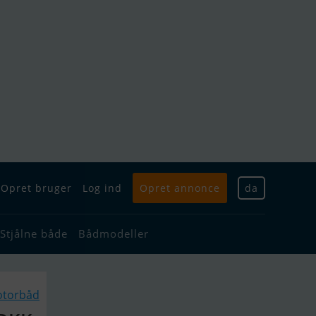
Opret bruger
Log ind
Opret annonce
da
Stjålne både
Bådmodeller
otorbåd