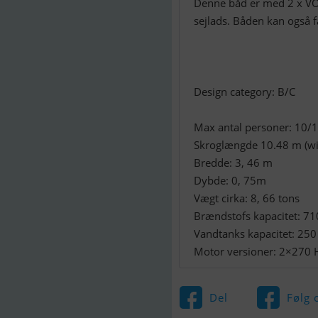
Denne båd er med 2 x VO
sejlads. Båden kan også
Design category: B/C
Max antal personer: 10/
Skroglængde 10.48 m (wit
Bredde: 3, 46 m
Dybde: 0, 75m
Vægt cirka: 8, 66 tons
Brændstofs kapacitet: 71
Vandtanks kapacitet: 250
Motor versioner: 2×270 
Del
Følg 