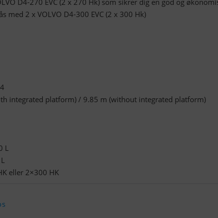
LVO D4-270 EVC (2 x 270 Hk) som sikrer dig en god og økonomi
 fås med 2 x VOLVO D4-300 EVC (2 x 300 Hk)
14
h integrated platform) / 9.85 m (without integrated platform)
0 L
 L
HK eller 2×300 HK
os