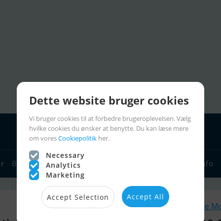
Dette website bruger cookies
Vi bruger cookies til at forbedre brugeroplevelsen. Vælg
hvilke cookies du ønsker at benytte. Du kan læse mere
om vores
Cookiepolitik
her.
Necessary
yr
Bådforhandlere
Sejlerlinks
Bådcharter
Sejlerinfo
Analytics
Marketing
Accept All
Accept Selection
Lignende M