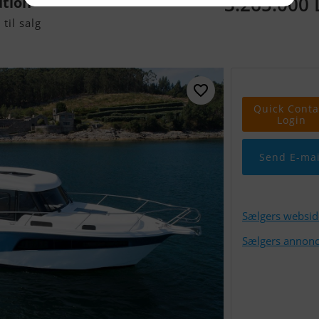
3.265.000
ution
til salg
Quick Conta
Login
Send E-mai
Sælgers websid
Sælgers annonc