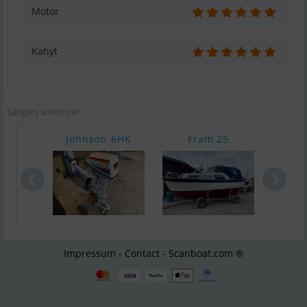
Motor
Kahyt
Sælgers annoncer
Johnson 6HK
Fram 25
Hobr
Impressum - Contact - Scanboat.com ®