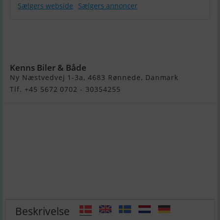
Sælgers webside
Sælgers annoncer
Rodman Spirit
31 Open
Inboard
Kenns Biler & Både
Ny Næstvedvej 1-3a, 4683 Rønnede, Danmark
Tlf. +45 5672 0702 - 30354255
Beskrivelse