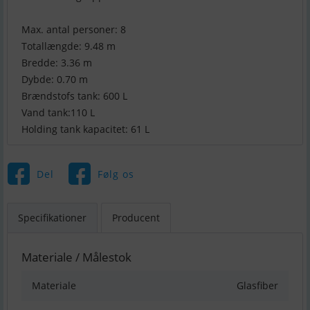
Max. antal personer: 8
Totallængde: 9.48 m
Bredde: 3.36 m
Dybde: 0.70 m
Brændstofs tank: 600 L
Vand tank:110 L
Holding tank kapacitet: 61 L
Del
Følg os
Specifikationer
Producent
Materiale / Målestok
Materiale
Glasfiber