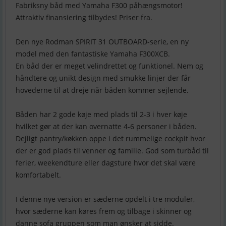
Fabriksny båd med Yamaha F300 påhængsmotor!
Attraktiv finansiering tilbydes! Priser fra.
Den nye Rodman SPIRIT 31 OUTBOARD-serie, en ny
model med den fantastiske Yamaha F300XCB.
En båd der er meget velindrettet og funktionel. Nem og
håndtere og unikt design med smukke linjer der får
hovederne til at dreje når båden kommer sejlende.
Båden har 2 gode køje med plads til 2-3 i hver køje
hvilket gør at der kan overnatte 4-6 personer i båden.
Dejligt pantry/køkken oppe i det rummelige cockpit hvor
der er god plads til venner og familie. God som turbåd til
ferier, weekendture eller dagsture hvor det skal være
komfortabelt.
I denne nye version er sæderne opdelt i tre moduler,
hvor sæderne kan køres frem og tilbage i skinner og
danne sofa gruppen som man ønsker at sidde.