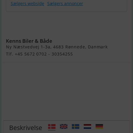
Sælgers webside
Sælgers annoncer
Rodman Spirit
31 Open
Outboard
Kenns Biler & Både
Ny Næstvedvej 1-3a, 4683 Rønnede, Danmark
Tlf. +45 5672 0702 - 30354255
Beskrivelse