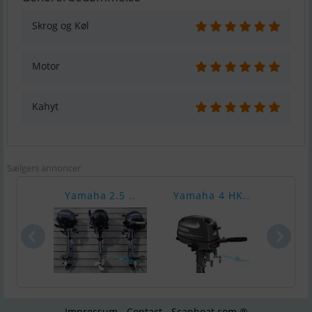
Skrog og Køl
Motor
Kahyt
Sælgers annoncer
Yamaha 2.5 ..
Yamaha 4 HK..
Yama
Impressum - Contact - Scanboat.com ®