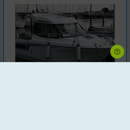
Motorbåd | Årgang : 2019 | Land : Danmark
Motor : Yamaha
Baadformidler.dk