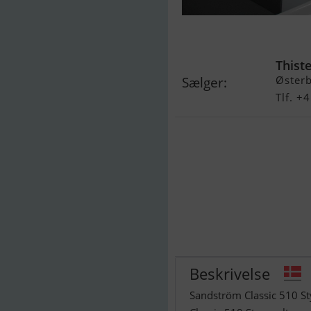
Sandström Cla
Thist
Øster
Sælger:
Tlf. +
Beskrivelse
Sandström Classic 510 St