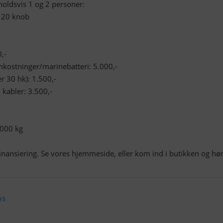
oldsvis 1 og 2 personer:
g 20 knob
,-
mkostninger/marinebatteri: 5.000,-
r 30 hk): 1.500,-
. kabler: 3.500,-
1000 kg
inansiering. Se vores hjemmeside, eller kom ind i butikken og hø
os