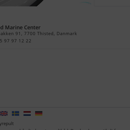
ssic 510 Styrepult
ed Marine Center
bakken 91, 7700 Thisted, Danmark
45 97 97 12 22
yrepult