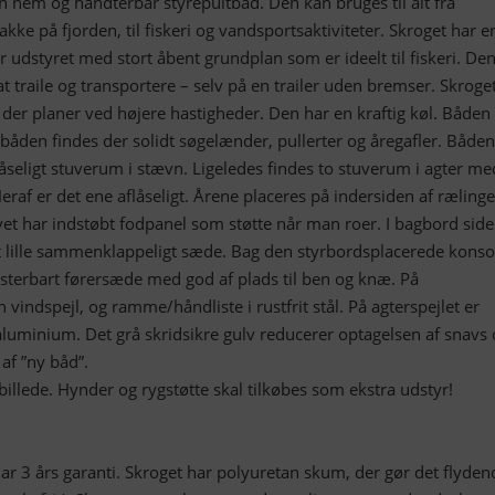
en nem og håndterbar styrepultbåd. Den kan bruges til alt fra
ke på fjorden, til fiskeri og vandsportsaktiviteter. Skroget har e
r udstyret med stort åbent grundplan som er ideelt til fiskeri. Den
traile og transportere – selv på en trailer uden bremser. Skroget
l der planer ved højere hastigheder. Den har en kraftig køl. Båden
I båden findes der solidt søgelænder, pullerter og åregafler. Båden
seligt stuverum i stævn. Ligeledes findes to stuverum i agter me
 Heraf er det ene aflåseligt. Årene placeres på indersiden af ræling
lvet har indstøbt fodpanel som støtte når man roer. I bagbord side
 lille sammenklappeligt sæde. Bag den styrbordsplacerede konso
usterbart førersæde med god af plads til ben og knæ. På
vindspejl, og ramme/håndliste i rustfrit stål. På agterspejlet er
aluminium. Det grå skridsikre gulv reducerer optagelsen af snavs
af ”ny båd”.
billede. Hynder og rygstøtte skal tilkøbes som ekstra udstyr!
r 3 års garanti. Skroget har polyuretan skum, der gør det flyden