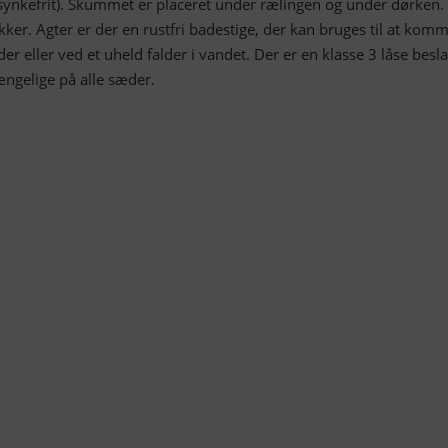
(synkefrit). Skummet er placeret under rælingen og under dørken.
kker. Agter er der en rustfri badestige, der kan bruges til at kom
r eller ved et uheld falder i vandet. Der er en klasse 3 låse besla
ængelige på alle sæder.