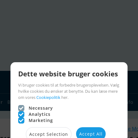
Dette website bruger cookies
Vi bruger cookies til at forbedre brugeroplevelsen. Vælg
hvilke cookies du ønsker at benytte. Du kan læse mere
om vores
Cookiepolitik
her.
yr
Bådforhandlere
Sejlerlinks
Bådcharter
Sejlerinfo
Necessary
Analytics
Marketing
Lignende M
Accept All
Accept Selection