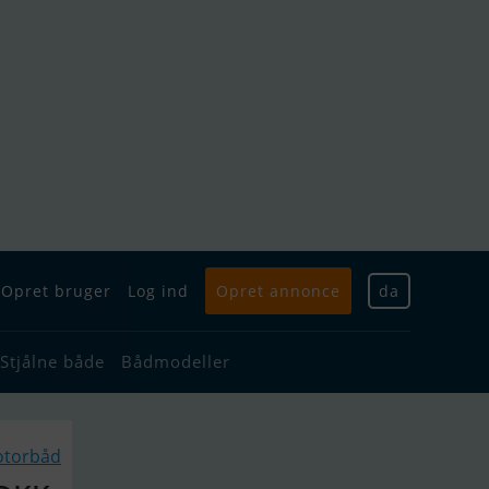
Opret bruger
Log ind
Opret annonce
da
Stjålne både
Bådmodeller
otorbåd