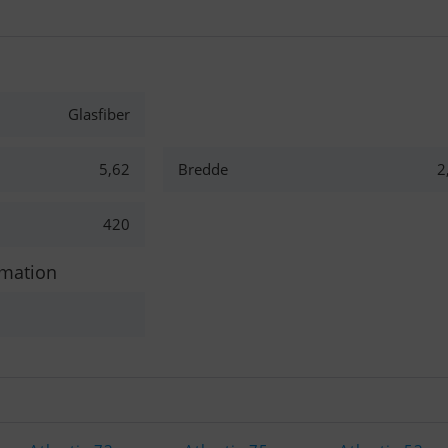
Glasfiber
5,62
Bredde
2
420
rmation