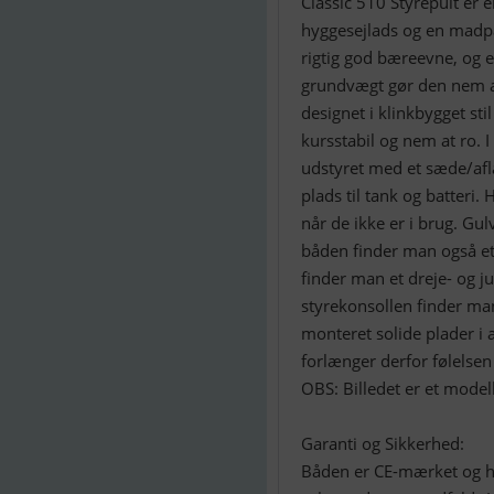
Classic 510 Styrepult er 
hyggesejlads og en madpak
rigtig god bæreevne, og e
grundvægt gør den nem at 
designet i klinkbygget sti
kursstabil og nem at ro. 
udstyret med et sæde/aflå
plads til tank og batteri.
når de ikke er i brug. Gu
båden finder man også et
finder man et dreje- og j
styrekonsollen finder man 
monteret solide plader i 
forlænger derfor følelsen 
OBS: Billedet er et model
Garanti og Sikkerhed:
Båden er CE-mærket og ha