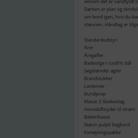
selvom det er vandfyldt 
Dørken er plan og skridsi
om bord igen, hvis du bade
stævnen. Håndtag er tilg
Standardudstyr:
Årer
Åregafler
Badestige i rustfrit stål
Søgelænder agter
Brandslukker
Lanterner
Bundprop
Klasse 3 låsebeslag
Hovedafbryder til strøm
Batterikasse
Stævn pulpit bagbord
Fortøjningspakke