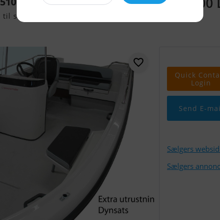
95.100
510 Styrepult
til salg
Quick Conta
Login
Send E-mai
Sælgers websid
Sælgers annonc