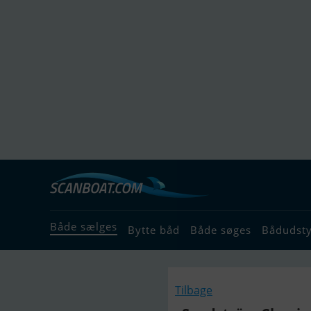
Både sælges
Bytte båd
Både søges
Bådudst
Tilbage